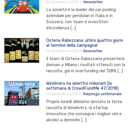
22 Novembre 2018
in
Newsletter
La società è la leader del car pooling
aziendale per pendolari in Italia e in
Svizzera, con team e investitori
d’eccellenza […]
Osteria Rabezzana: ultimi quattro giorni
al termine della campagna!
19 Novembre 2018
in
Newsletter
Il team di Osteria Rabezzana presenterà
domani a Milano i risultati ottenuti con la
raccolta, già in overfunding del 128% […]
Winelivery ha obiettivi milionari! (la
settimana di CrowdFundMe 47/2018)
16 Novembre 2018
in
Riepilogo settimanale
Proprio lunedì abbiamo lanciato la terza
raccolta di Winelivery, la startup
innovativa che consegna i migliori vini e
alcolici a domicilio […]