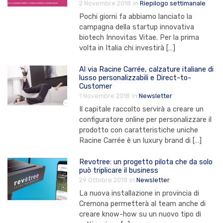
2 Novembre 2018
in
Riepilogo settimanale
Pochi giorni fa abbiamo lanciato la
campagna della startup innovativa
biotech Innovitas Vitae. Per la prima
volta in Italia chi investirà […]
Al via Racine Carrée, calzature italiane di
lusso personalizzabili e Direct-to-
Customer
1 Novembre 2018
in
Newsletter
Il capitale raccolto servirà a creare un
configuratore online per personalizzare il
prodotto con caratteristiche uniche
Racine Carrée è un luxury brand di […]
Revotree: un progetto pilota che da solo
può triplicare il business
29 Ottobre 2018
in
Newsletter
La nuova installazione in provincia di
Cremona permetterà al team anche di
creare know-how su un nuovo tipo di