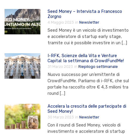
Seed Money – Intervista a Francesco
Zorgno
4 Maggio 2023
in
Newsletter
Seed Money è un veicolo di investimento
e acceleratore di startup early stage,
tramite cui è possibile investire in un […]
I-RFK, Scienze della Vita e Venture
Capital: la settimana di CrowdFundMe!
31 Marzo 2023
in
Riepilogo settimanale
Nuovo successo per un’emittente di
CrowdFundMe. Parliamo di i-RFK, che sul
portale ha raccolto oltre € 4,3 milioni tra
round […]
Accelera la crescita delle partecipate di
Seed Money!
30 Marzo 2023
in
Newsletter
Con il round di Seed Money, veicolo di
investimento e acceleratore di startup