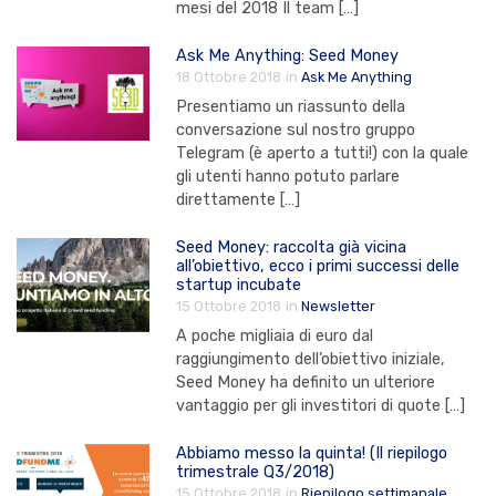
mesi del 2018 Il team […]
Ask Me Anything: Seed Money
18 Ottobre 2018
in
Ask Me Anything
Presentiamo un riassunto della
conversazione sul nostro gruppo
Telegram (è aperto a tutti!) con la quale
gli utenti hanno potuto parlare
direttamente […]
Seed Money: raccolta già vicina
all’obiettivo, ecco i primi successi delle
startup incubate
15 Ottobre 2018
in
Newsletter
A poche migliaia di euro dal
raggiungimento dell’obiettivo iniziale,
Seed Money ha definito un ulteriore
vantaggio per gli investitori di quote […]
Abbiamo messo la quinta! (Il riepilogo
trimestrale Q3/2018)
15 Ottobre 2018
in
Riepilogo settimanale