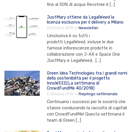
fino al 50% di acqua Revotree è […]
JustMary ottiene da LegalWeed la
licenza esclusiva per il delivery a Milano
8 Ottobre 2018
in
Newsletter
L’esclusiva è su tutti i
prodotti LegalWeed, incluse le due
famose infiorescenze prodotte in
collaborazione con J-AX e Space One
JustMary e LegalWeed, […]
Green Idea Technologies tra i grandi nomi
della sostenibilità per il progetto
InnoWEEE(La settimana di
CrowdFundMe 40/2018)
5 Ottobre 2018
in
Riepilogo settimanale
Continuano i successi per le società che
stanno conducendo la raccolta di capitali
con CrowdFundMe! Questa settimana il
team di Green […]