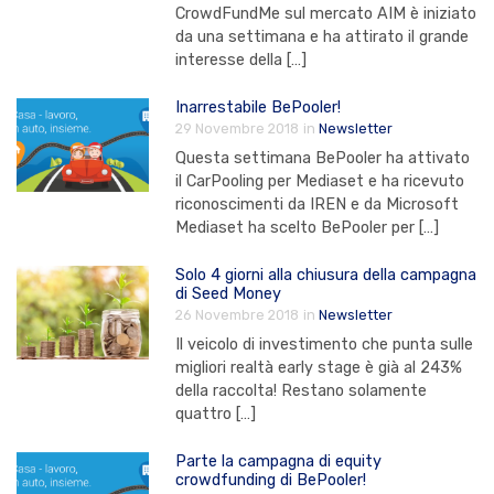
CrowdFundMe sul mercato AIM è iniziato
da una settimana e ha attirato il grande
interesse della […]
Inarrestabile BePooler!
29 Novembre 2018
in
Newsletter
Questa settimana BePooler ha attivato
il CarPooling per Mediaset e ha ricevuto
riconoscimenti da IREN e da Microsoft
Mediaset ha scelto BePooler per […]
Solo 4 giorni alla chiusura della campagna
di Seed Money
26 Novembre 2018
in
Newsletter
Il veicolo di investimento che punta sulle
migliori realtà early stage è già al 243%
della raccolta! Restano solamente
quattro […]
Parte la campagna di equity
crowdfunding di BePooler!