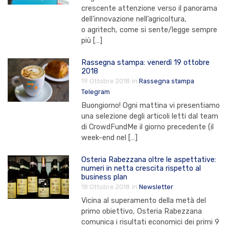
crescente attenzione verso il panorama
dell’innovazione nell’agricoltura,
o agritech, come si sente/legge sempre
più […]
Rassegna stampa: venerdì 19 ottobre
2018
19 Ottobre 2018
in
Rassegna stampa
Telegram
Buongiorno! Ogni mattina vi presentiamo
una selezione degli articoli letti dal team
di CrowdFundMe il giorno precedente (il
week-end nel […]
Osteria Rabezzana oltre le aspettative:
numeri in netta crescita rispetto al
business plan
18 Ottobre 2018
in
Newsletter
Vicina al superamento della metà del
primo obiettivo, Osteria Rabezzana
comunica i risultati economici dei primi 9