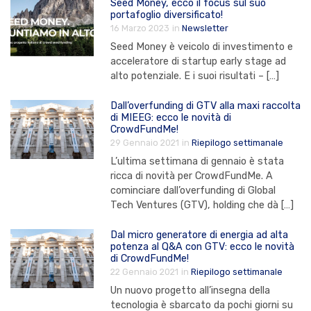
Seed Money, ecco il focus sul suo
portafoglio diversificato!
16 Marzo 2023
in
Newsletter
Seed Money è veicolo di investimento e
acceleratore di startup early stage ad
alto potenziale. E i suoi risultati – […]
Dall’overfunding di GTV alla maxi raccolta
di MIEEG: ecco le novità di
CrowdFundMe!
29 Gennaio 2021
in
Riepilogo settimanale
L’ultima settimana di gennaio è stata
ricca di novità per CrowdFundMe. A
cominciare dall’overfunding di Global
Tech Ventures (GTV), holding che dà […]
Dal micro generatore di energia ad alta
potenza al Q&A con GTV: ecco le novità
di CrowdFundMe!
22 Gennaio 2021
in
Riepilogo settimanale
Un nuovo progetto all’insegna della
tecnologia è sbarcato da pochi giorni su