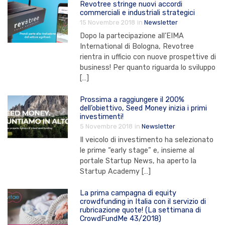
Revotree stringe nuovi accordi
commerciali e industriali strategici
15 Novembre 2018
in
Newsletter
Dopo la partecipazione all’EIMA
International di Bologna, Revotree
rientra in ufficio con nuove prospettive di
business! Per quanto riguarda lo sviluppo
[…]
Prossima a raggiungere il 200%
dell’obiettivo, Seed Money inizia i primi
investimenti!
5 Novembre 2018
in
Newsletter
Il veicolo di investimento ha selezionato
le prime “early stage” e, insieme al
portale Startup News, ha aperto la
Startup Academy […]
La prima campagna di equity
crowdfunding in Italia con il servizio di
rubricazione quote! (La settimana di
CrowdFundMe 43/2018)