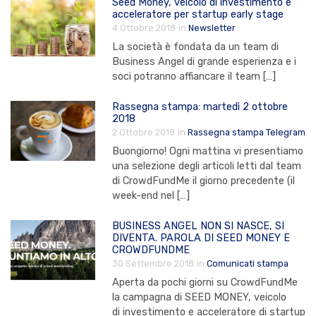
Seed Money, veicolo di investimento e
acceleratore per startup early stage
4 Ottobre 2018
in
Newsletter
La società è fondata da un team di
Business Angel di grande esperienza e i
soci potranno affiancare il team […]
Rassegna stampa: martedì 2 ottobre
2018
2 Ottobre 2018
in
Rassegna stampa Telegram
Buongiorno! Ogni mattina vi presentiamo
una selezione degli articoli letti dal team
di CrowdFundMe il giorno precedente (il
week-end nel […]
BUSINESS ANGEL NON SI NASCE, SI
DIVENTA. PAROLA DI SEED MONEY E
CROWDFUNDME
30 Settembre 2018
in
Comunicati stampa
Aperta da pochi giorni su CrowdFundMe
la campagna di SEED MONEY, veicolo
di investimento e acceleratore di startup