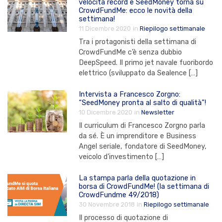
velocità record e SeedMoney torna su
CrowdFundMe: ecco le novità della
settimana!
11 Dicembre 2020
in
Riepilogo settimanale
Tra i protagonisti della settimana di
CrowdFundMe c’è senza dubbio
DeepSpeed. Il primo jet navale fuoribordo
elettrico (sviluppato da Sealence […]
Intervista a Francesco Zorgno:
“SeedMoney pronta al salto di qualità”!
10 Dicembre 2020
in
Newsletter
Il curriculum di Francesco Zorgno parla
da sé. È un imprenditore e Business
Angel seriale, fondatore di SeedMoney,
veicolo d’investimento […]
La stampa parla della quotazione in
borsa di CrowdFundMe! (la settimana di
CrowdFundme 49/2018)
30 Novembre 2018
in
Riepilogo settimanale
Il processo di quotazione di