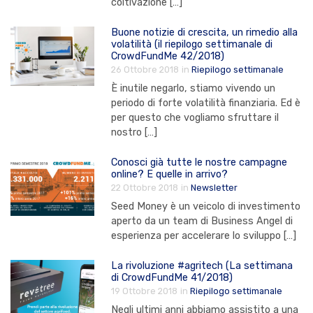
coltivazione […]
Buone notizie di crescita, un rimedio alla
volatilità (il riepilogo settimanale di
CrowdFundMe 42/2018)
26 Ottobre 2018
in
Riepilogo settimanale
È inutile negarlo, stiamo vivendo un
periodo di forte volatilità finanziaria. Ed è
per questo che vogliamo sfruttare il
nostro […]
Conosci già tutte le nostre campagne
online? E quelle in arrivo?
22 Ottobre 2018
in
Newsletter
Seed Money è un veicolo di investimento
aperto da un team di Business Angel di
esperienza per accelerare lo sviluppo […]
La rivoluzione #agritech (La settimana
di CrowdFundMe 41/2018)
19 Ottobre 2018
in
Riepilogo settimanale
Negli ultimi anni abbiamo assistito a una