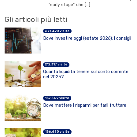
“early stage” che […]
Gli articoli più letti
671.420 visite
Dove investire oggi (estate 2026): i consigli
212.317 visite
Quanta liquidità tenere sul conto corrente
nel 2025?
152.549 visite
Dove mettere i risparmi per farli fruttare
136.670 visite