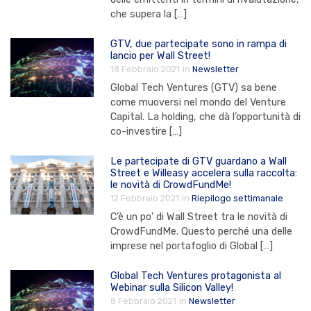
che supera la […]
GTV, due partecipate sono in rampa di
lancio per Wall Street!
18 Febbraio 2021
in
Newsletter
Global Tech Ventures (GTV) sa bene
come muoversi nel mondo del Venture
Capital. La holding, che dà l’opportunità di
co-investire […]
Le partecipate di GTV guardano a Wall
Street e Willeasy accelera sulla raccolta:
le novità di CrowdFundMe!
12 Febbraio 2021
in
Riepilogo settimanale
C’è un po’ di Wall Street tra le novità di
CrowdFundMe. Questo perché una delle
imprese nel portafoglio di Global […]
Global Tech Ventures protagonista al
Webinar sulla Silicon Valley!
8 Febbraio 2021
in
Newsletter