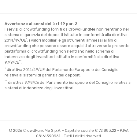
Avvertenze ai sensi dell’art 19 par. 2
I servizi di crowdfunding forniti da CrowdFundMe non rientrano nel
sistema di garanzia dei depositi istituito in conformità alla direttiva
*
2014/49/UE
; i valori mobiliari e gli strumenti ammessi ai fini di
crowdfunding che possono essere acquisiti attraverso la presente
piattaforma di crowdfunding non rientrano nello schema di
indennizzo degli investitori istituito in conformità alla direttiva
**
97/9/CE
.
*
direttiva 2014/49/UE del Parlamento Europeo e del Consiglio
relativa ai sistemi di garanzia dei depositi.
**
direttiva 97/9/CE del Parlamento Europeo e del Consiglio relativa ai
sistemi di indennizzo degli investitori.
© 2026 CrowdFundMe S.p.A. - Capitale sociale € 72.883,22 - P.IVA
08161390961 - Tutti i diritti riservati