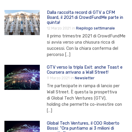
Dalla raccolta record di GTV a CFM
Board, il 2021 di CrowdFundMe parte in
quinta!
12 Marzo 2021
in
Riepilogo settimanale
Il primo trimestre 2021 di CrowdFundMe
si avvia verso una chiusura ricca di
successi. Con la chiara conferma del
percorso […]
GTV verso la tripla Exit: anche Toast e
Coursera arrivano a Wall Street!
9 Marzo 2021
in
Newsletter
Tre partecipate in rampa di lancio per
Wall Street. È questa la prospettiva
di Global Tech Ventures (GTV),
holding che permette co-investire con
[…]
Global Tech Ventures, il COO Roberto
Bossi: “Ora puntiamo ai 3 milioni di