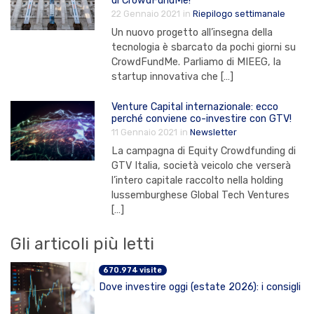
di CrowdFundMe!
22 Gennaio 2021
in
Riepilogo settimanale
Un nuovo progetto all’insegna della
tecnologia è sbarcato da pochi giorni su
CrowdFundMe. Parliamo di MIEEG, la
startup innovativa che […]
Venture Capital internazionale: ecco
perché conviene co-investire con GTV!
11 Gennaio 2021
in
Newsletter
La campagna di Equity Crowdfunding di
GTV Italia, società veicolo che verserà
l’intero capitale raccolto nella holding
lussemburghese Global Tech Ventures
[…]
Gli articoli più letti
670.974 visite
Dove investire oggi (estate 2026): i consigli