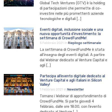
Global Tech Ventures (GTV) è la holding
di partecipazioni che permette di co-
investire nelle più promettenti aziende
tecnologiche e digitali […]
Eventi digitali, inclusione sociale e una
nuova opportunità d’investimento: la
settimana di CrowdFundMe!
5 Febbraio 2021
in
Riepilogo settimanale
La settimana di CrowdFundMe è stata
all’insegna degli eventi digitali. A partire
dal Webinar dedicato al Venture Capital e
agli […]
Partecipa all’evento digitale dedicato al
Venture Capital e agli italiani in Silicon
Valley!
1 Febbraio 2021
in
Newsletter
Tornano i Webinar di approfondimento di
CrowdFundMe. Si parte giovedì 4
febbraio, dalle ore 18.00, con l’evento
dedicato al Venture […]