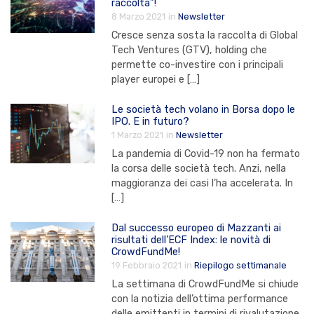
raccolta”!
8 Marzo 2021
in
Newsletter
Cresce senza sosta la raccolta di Global
Tech Ventures (GTV), holding che
permette co-investire con i principali
player europei e […]
Le società tech volano in Borsa dopo le
IPO. E in futuro?
1 Marzo 2021
in
Newsletter
La pandemia di Covid-19 non ha fermato
la corsa delle società tech. Anzi, nella
maggioranza dei casi l’ha accelerata. In
[…]
Dal successo europeo di Mazzanti ai
risultati dell’ECF Index: le novità di
CrowdFundMe!
19 Febbraio 2021
in
Riepilogo settimanale
La settimana di CrowdFundMe si chiude
con la notizia dell’ottima performance
delle emittenti in termini di rivalutazione,