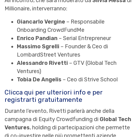
All’incontro, che sarà moderato da
Silvia Messa
di
Millionaire, interverranno:
Giancarlo Vergine
– Responsabile
Onboarding CrowdFundMe
Enrico Pandian
– Serial Entrepreneur
Massimo Sgrelli
– Founder & Ceo di
LombardStreet Ventures
Alessandro Rivetti
– GTV (Global Tech
Ventures)
Tobia De Angelis
– Ceo di Strive School
Clicca qui per ulteriori info e per
registrarti gratuitamente
Durante l’evento, Rivetti parlerà anche della
campagna di Equity Crowdfunding di
Global Tech
Ventures
, holding di partecipazioni che permette
di co-investire nelle più promettenti aziende