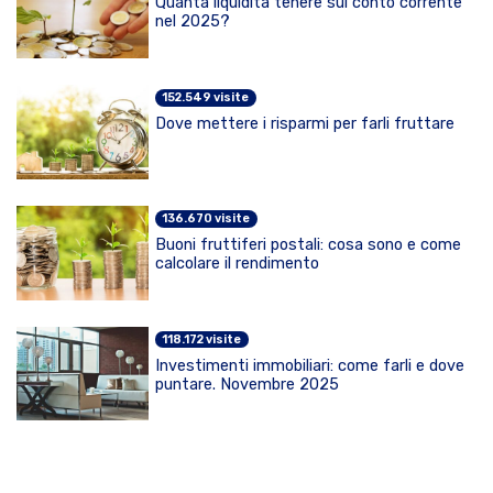
Quanta liquidità tenere sul conto corrente
nel 2025?
152.549 visite
Dove mettere i risparmi per farli fruttare
136.670 visite
Buoni fruttiferi postali: cosa sono e come
calcolare il rendimento
118.172 visite
Investimenti immobiliari: come farli e dove
puntare. Novembre 2025