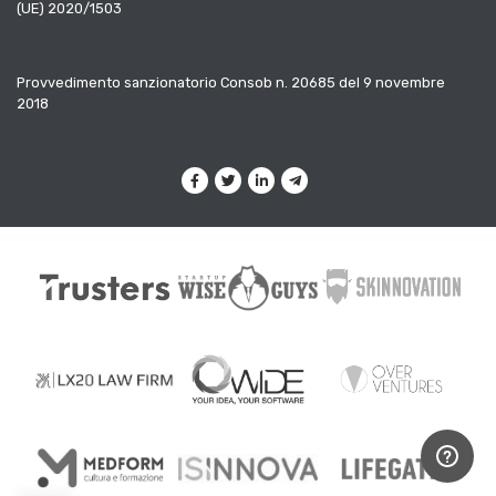
(UE) 2020/1503
Provvedimento sanzionatorio Consob n. 20685 del 9 novembre
2018