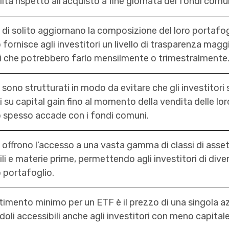
ilità rispetto all’acquisto a fine giornata dei fondi comu
F di solito aggiornano la composizione del loro portaf
fornisce agli investitori un livello di trasparenza magg
 che potrebbero farlo mensilmente o trimestralmente
 sono strutturati in modo da evitare che gli investitori 
 su capital gain fino al momento della vendita delle lo
 spesso accade con i fondi comuni.
 offrono l’accesso a una vasta gamma di classi di asset
i e materie prime, permettendo agli investitori di diver
 portafoglio.
timento minimo per un ETF è il prezzo di una singola a
oli accessibili anche agli investitori con meno capitale