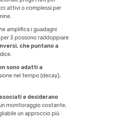
ci attivi o complessi per
mine.
che amplifica i guadagni
 o per 3 possono raddoppiare
inversi, che puntano a
dice.
on sono adatti a
osione nel tempo (decay),
associati e desiderano
 un monitoraggio costante,
gliabile un approccio più