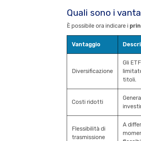
Quali sono i vant
È possibile ora indicare i
prin
Vantaggio
Descri
Gli ET
Diversificazione
limitat
titoli.
General
Costi ridotti
investi
A diffe
Flessibilità di
moment
trasmissione