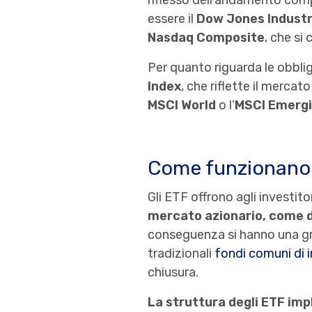
riflesso dell’andamento comp
essere il
Dow Jones Industr
Nasdaq Composite
, che si
Per quanto riguarda le obblig
Index
, che riflette il merca
MSCI World
o l’
MSCI Emergi
Come funzionano 
Gli ETF offrono agli investitor
mercato azionario, come d
conseguenza si hanno una gran
tradizionali
fondi comuni di 
chiusura.
La struttura degli ETF imp