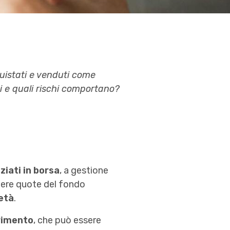
quistati e venduti come
i e quali rischi comportano?
iati in borsa
, a gestione
ndere quote del fondo
età
.
erimento
, che può essere