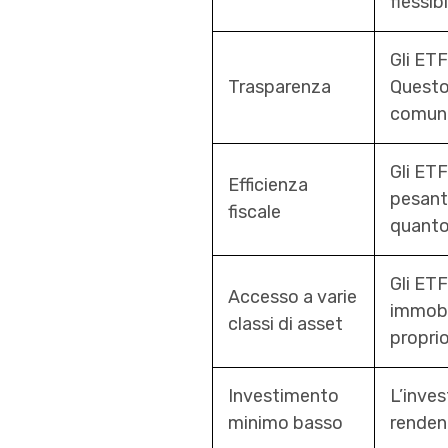
flessib
Gli ET
Trasparenza
Questo 
comuni
Gli ETF
Efficienza
pesanti
fiscale
quanto
Gli ETF
Accesso a varie
immobil
classi di asset
proprio
Investimento
L’inves
minimo basso
rendend