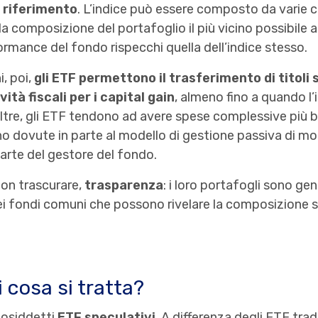
i riferimento
. L’indice può essere composto da varie cl
 composizione del portafoglio il più vicino possibile a 
ormance del fondo rispecchi quella dell’indice stesso.
, poi,
gli ETF permettono il trasferimento di titoli
ità fiscali per i capital gain
, almeno fino a quando l’
oltre, gli ETF tendono ad avere spese complessive più b
o dovute in parte al modello di gestione passiva di mo
 parte del gestore del fondo.
non trascurare,
trasparenza
: i loro portafogli sono gen
dei fondi comuni che possono rivelare la composizione 
i cosa si tratta?
cosiddetti
ETF speculativi
. A differenza degli ETF trad