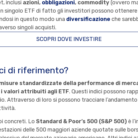
t, inclusi
azioni,
obbligazioni
, commodity
(ovvero ma
un singolo ETF di fatto gli investitori possono ottenere
urandosi in questo modo una
diversificazione
che sarebb
verso singoli acquisti.
SCOPRI DOVE INVESTIRE
ci di riferimento?
misure standardizzate della performance di merc
 valori attribuiti agli ETF
. Questi indici possono rap
io. Attraverso di loro si possono tracciare l’andamento 
tività.
i concreti. Lo
Standard & Poor’s 500 (S&P 500)
è l’
estazioni delle 500 maggiori aziende quotate sulle bors