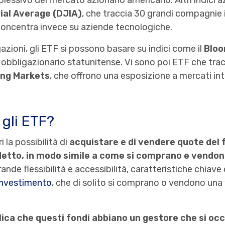
lessivo del mercato azionario americano. Altri indici 
ial Average (DJIA)
, che traccia 30 grandi compagnie in
 concentra invece su aziende tecnologiche.
azioni, gli ETF si possono basare su indici come il
Bloo
to obbligazionario statunitense. Vi sono poi ETF che trac
ng Markets
, che offrono una esposizione a mercati int
gli ETF?
i la possibilità di
acquistare e di vendere quote del
etto, in modo simile a come si comprano e vendon
de flessibilità e accessibilità, caratteristiche chiave 
investimento
, che di solito si comprano o vendono una v
lica che questi fondi abbiano un gestore che si occ