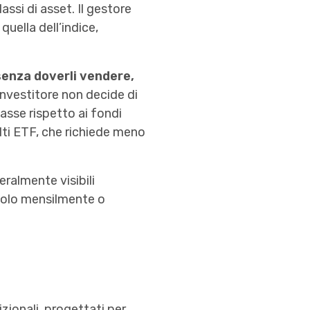
assi di asset. Il gestore
quella dell’indice,
 senza doverli vendere,
investitore non decide di
asse rispetto ai fondi
lti ETF, che richiede meno
eralmente visibili
solo mensilmente o
izionali, progettati per