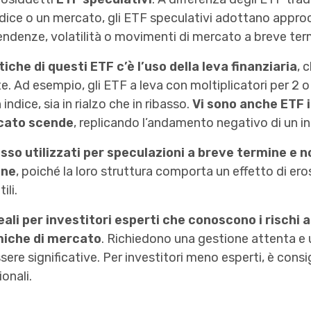
dice o un mercato, gli ETF speculativi adottano approc
tendenze, volatilità o movimenti di mercato a breve ter
tiche di questi ETF c’è l’uso della leva finanziaria
, 
te. Ad esempio, gli ETF a leva con moltiplicatori per 2
indice, sia in rialzo che in ribasso.
Vi sono anche ETF 
cato scende
, replicando l’andamento negativo di un in
so utilizzati per speculazioni a breve termine e n
ine
, poiché la loro struttura comporta un effetto di er
ili.
eali per investitori esperti che conoscono i rischi 
miche di mercato
. Richiedono una gestione attenta e
ere significative. Per investitori meno esperti, è consi
onali.