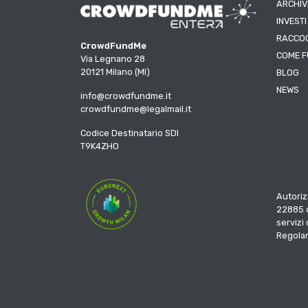
ARCHIV
INVESTI
RACCOG
CrowdFundMe
COME F
Via Legnano 28
20121 Milano (MI)
BLOG
NEWS
info@crowdfundme.it
crowdfundme@legalmail.it
Codice Destinatario SDI
T9K4ZHO
Autoriz
22885 d
servizi
Regola