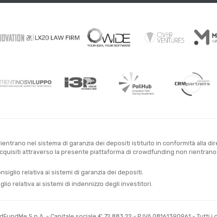
entrano nel sistema di garanzia dei depositi istituito in conformità alla di
uisiti attraverso la presente piattaforma di crowdfunding non rientrano ne
glio relativa ai sistemi di garanzia dei depositi.
o relativa ai sistemi di indennizzo degli investitori.
undMe S.p.A. - Capitale sociale € 72.883,22 - P.IVA 08161390961 - Tutti i dir