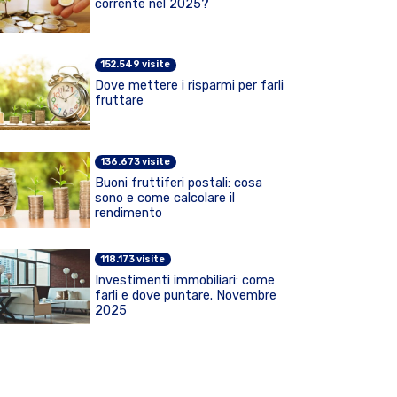
corrente nel 2025?
152.549 visite
Dove mettere i risparmi per farli
fruttare
136.673 visite
Buoni fruttiferi postali: cosa
sono e come calcolare il
rendimento
118.173 visite
Investimenti immobiliari: come
farli e dove puntare. Novembre
2025