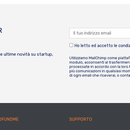
R
Ho letto ed accetto le condiz
le ultime novità su startup,
Utilizziamo MailChimp come piatta
modulo, acconsenti al trasferiment
processate in accordo con la loro
più comunicazioni in qualsiasi mome
di ogni email che riceverai, o cont
DFUNDME
SUPPORTO