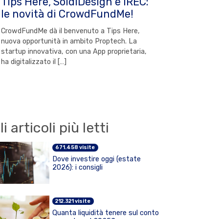
Tips Here, SoldiDesign e IREC:
le novità di CrowdFundMe!
CrowdFundMe dà il benvenuto a Tips Here,
nuova opportunità in ambito Proptech. La
startup innovativa, con una App proprietaria,
ha digitalizzato il […]
li articoli più letti
671.458 visite
Dove investire oggi (estate
2026): i consigli
212.321 visite
Quanta liquidità tenere sul conto