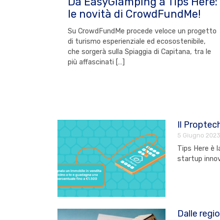
Da EasyGlamping a Tips Here:
le novità di CrowdFundMe!
Su CrowdFundMe procede veloce un progetto
di turismo esperienziale ed ecosostenibile,
che sorgerà sulla Spiaggia di Capitana, tra le
più affascinati […]
Il Propte
5 Giugno 202
Tips Here è 
startup innov
Dalle regio