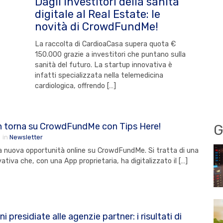
Dagli investitori della sanità
digitale al Real Estate: le
novità di CrowdFundMe!
La raccolta di CardioaCasa supera quota €
150.000 grazie a investitori che puntano sulla
sanità del futuro. La startup innovativa è
infatti specializzata nella telemedicina
cardiologica, offrendo […]
ch torna su CrowdFundMe con Tips Here!
G
3
in
Newsletter
la nuova opportunità online su CrowdFundMe. Si tratta di una
ativa che, con una App proprietaria, ha digitalizzato il […]
ni presidiate alle agenzie partner: i risultati di