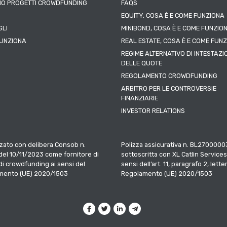
IO PROGETTI CROWDFUNDING
FAQS
EQUITY, COSA È E COME FUNZIONA
LI
MINIBOND, COSA È E COME FUNZIO
UNZIONA
REAL ESTATE, COSA È E COME FUN
REGIME ALTERNATIVO DI INTESTAZI
DELLE QUOTE
REGOLAMENTO CROWDFUNDING
ARBITRO PER LE CONTROVERSIE
FINANZIARIE
INVESTOR RELATIONS
zato con delibera Consob n.
Polizza assicurativa n. BL2700000
el 10/11/2023 come fornitore di
sottoscritta con XL Catlin Services
 di crowdfunding ai sensi del
sensi dell’art. 11, paragrafo 2, letter
mento (UE) 2020/1503
Regolamento (UE) 2020/1503