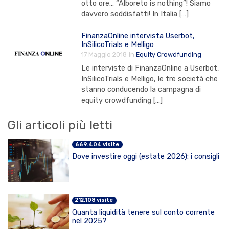
otto ore… “Alboreto is nothing”! Siamo
davvero soddisfatti! In Italia […]
FinanzaOnline intervista Userbot,
InSilicoTrials e Melligo
17 Maggio 2018
in
Equity Crowdfunding
Le interviste di FinanzaOnline a Userbot,
InSilicoTrials e Melligo, le tre società che
stanno conducendo la campagna di
equity crowdfunding […]
Gli articoli più letti
669.404 visite
Dove investire oggi (estate 2026): i consigli
212.108 visite
Quanta liquidità tenere sul conto corrente
nel 2025?