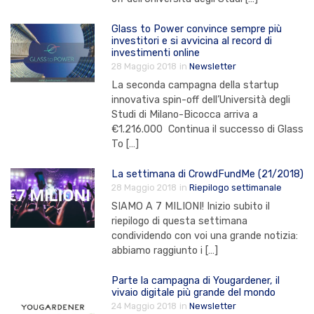
Glass to Power convince sempre più
investitori e si avvicina al record di
investimenti online
28 Maggio 2018
in
Newsletter
La seconda campagna della startup
innovativa spin-off dell’Università degli
Studi di Milano-Bicocca arriva a
€1.216.000 Continua il successo di Glass
To […]
La settimana di CrowdFundMe (21/2018)
28 Maggio 2018
in
Riepilogo settimanale
SIAMO A 7 MILIONI! Inizio subito il
riepilogo di questa settimana
condividendo con voi una grande notizia:
abbiamo raggiunto i […]
Parte la campagna di Yougardener, il
vivaio digitale più grande del mondo
24 Maggio 2018
in
Newsletter