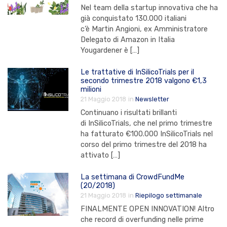
Nel team della startup innovativa che ha
già conquistato 130.000 italiani
c’è Martin Angioni, ex Amministratore
Delegato di Amazon in Italia
Yougardener è […]
Le trattative di InSilicoTrials per il
secondo trimestre 2018 valgono €1,3
milioni
21 Maggio 2018
in
Newsletter
Continuano i risultati brillanti
di InSilicoTrials, che nel primo trimestre
ha fatturato €100.000 InSilicoTrials nel
corso del primo trimestre del 2018 ha
attivato […]
La settimana di CrowdFundMe
(20/2018)
21 Maggio 2018
in
Riepilogo settimanale
FINALMENTE OPEN INNOVATION! Altro
che record di overfunding nelle prime