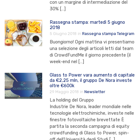
con un margine di intermediazione del
30% […]
Rassegna stampa: martedì 5 giugno
2018
5 Giugno 2018
in
Rassegna stampa Telegram
Buongiorno! Ogni mattina vi presentiamo
una selezione degli articoli letti dal team
di CrowdFundMe il giorno precedente (il
week-end nel […]
Glass to Power vara aumento di capitale
da €2,25 mln, il gruppo De Nora investe
oltre €600k
29 Maggio 2018
in
Newsletter
La holding del Gruppo
Industrie De Nora, leader mondiale nelle
tecnologie elettrochimiche, investe nelle
finestre fotovoltaiche brevettate È
partita la seconda campagna di equity
crowdfunding di Glass to Power, spin-
off dell’Università degli Studi […]