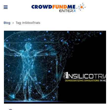
Blog
Tag: InSilicoTrials