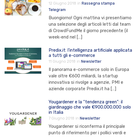
12 Giugno 2018
in
Rassegna stampa
Telegram
Buongiorno! Ogni mattina vi presentiamo
una selezione degli articoli letti dal team
di CrowdFundMe il giorno precedente (il
week-end nel […]
Predix.it: l’intelligenza artificiale applicata
a tutti gli e-commerce
11 Giugno 2018
in
Newsletter
Il panorama e-commerce solo in Europa
vale oltre €600 miliardi, la startup
innovativa si rivolge a agenzie, PMI e
aziende corporate Predix.it ha […]
Yougardener e la “tendenza green”: il
giardinaggio che vale €900.000.000 solo
in Italia
7 Giugno 2018
in
Newsletter
Yougardener si riconferma il principale
punto di riferimento per i pollici verdi e