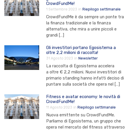
CrowdFundMe!
1 Settembre 2023
in
Riepilogo settimanale
CrowdFundMe è da sempre un ponte tra
la finanza tradizionale e la finanza
alternativa, che mira a unire piccoli e
grandi […]
Gli investitori portano Egosistema a
oltre 2,2 milioni di raccolta!
31 Agosto 2023
in
Newsletter
La raccolta di Egosistema accelera
a oltre € 2,2 milioni. Nuovi investitori di
primario standing hanno infatti deciso di
puntare sulla società che opera nel […]
Fitness e avatar economy: le novità di
CrowdFundMe!
11 Agosto 2023
in
Riepilogo settimanale
Nuova emittente su CrowdFundMe.
Parliamo di Egosistema, un gruppo che
opera nel mercato del fitness attraverso