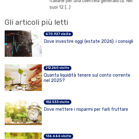
Italiane per una clientela generalista. Nei
suoi 12 […]
Gli articoli più letti
670.927 visite
Dove investire oggi (estate 2026): i consigli
212.260 visite
Quanta liquidità tenere sul conto corrente
nel 2025?
152.533 visite
Dove mettere i risparmi per farli fruttare
136.646 visite