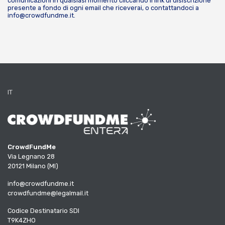
comunicazioni in qualsiasi momento cliccando il link di disiscrizione
presente a fondo di ogni email che riceverai, o contattandoci a
info@crowdfundme.it
.
IT
CrowdFundMe
Via Legnano 28
20121 Milano (MI)
info@crowdfundme.it
crowdfundme@legalmail.it
Codice Destinatario SDI
T9K4ZHO