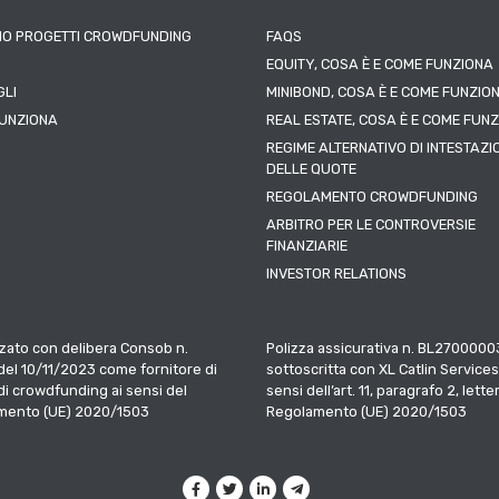
IO PROGETTI CROWDFUNDING
FAQS
EQUITY, COSA È E COME FUNZIONA
LI
MINIBOND, COSA È E COME FUNZIO
UNZIONA
REAL ESTATE, COSA È E COME FUN
REGIME ALTERNATIVO DI INTESTAZI
DELLE QUOTE
REGOLAMENTO CROWDFUNDING
ARBITRO PER LE CONTROVERSIE
FINANZIARIE
INVESTOR RELATIONS
zato con delibera Consob n.
Polizza assicurativa n. BL2700000
el 10/11/2023 come fornitore di
sottoscritta con XL Catlin Services
 di crowdfunding ai sensi del
sensi dell’art. 11, paragrafo 2, letter
mento (UE) 2020/1503
Regolamento (UE) 2020/1503