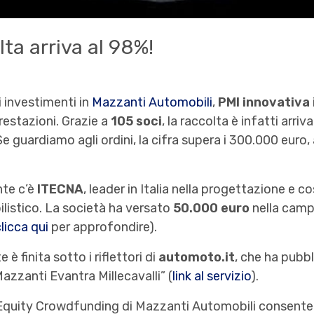
lta arriva al 98%!
 investimenti in
Mazzanti Automobili
,
PMI innovativa
prestazioni. Grazie a
105 soci
, la raccolta è infatti arri
 Se guardiamo agli ordini, la cifra supera i 300.000 euro
nte c’è
ITECNA
, leader in Italia nella progettazione e c
listico. La società ha versato
50.000 euro
nella camp
licca qui
per approfondire).
 è finita sotto i riflettori di
automoto.it
, che ha pubb
azzanti Evantra Millecavalli” (
link al servizio
).
Equity Crowdfunding di Mazzanti Automobili consente d