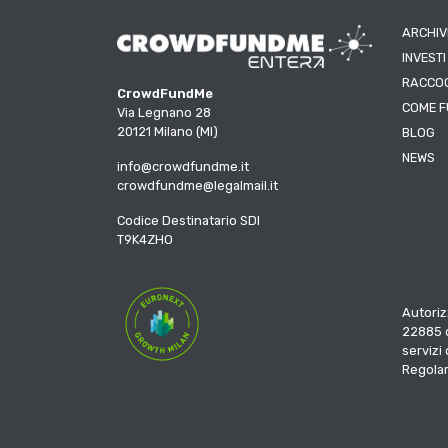
ARCHIV
INVESTI
RACCOG
CrowdFundMe
COME F
Via Legnano 28
20121 Milano (MI)
BLOG
NEWS
info@crowdfundme.it
crowdfundme@legalmail.it
Codice Destinatario SDI
T9K4ZHO
Autoriz
22885 d
servizi
Regola