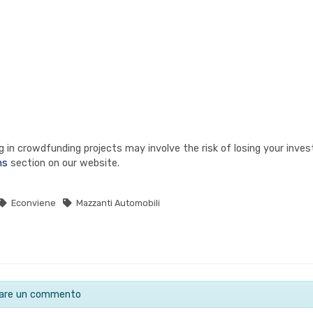
in crowdfunding projects may involve the risk of losing your invest
ns
section on our website.
Econviene
Mazzanti Automobili
ciare un commento