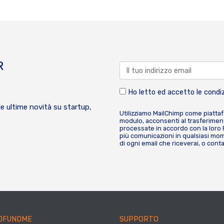
R
Ho letto ed accetto le condiz
le ultime novità su startup,
Utilizziamo MailChimp come piatta
modulo, acconsenti al trasferiment
processate in accordo con la loro
più comunicazioni in qualsiasi mome
di ogni email che riceverai, o cont
DFUNDME
SUPPORTO