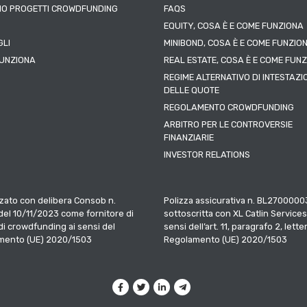
IO PROGETTI CROWDFUNDING
FAQS
EQUITY, COSA È E COME FUNZIONA
LI
MINIBOND, COSA È E COME FUNZIO
UNZIONA
REAL ESTATE, COSA È E COME FUN
REGIME ALTERNATIVO DI INTESTAZI
DELLE QUOTE
REGOLAMENTO CROWDFUNDING
ARBITRO PER LE CONTROVERSIE
FINANZIARIE
INVESTOR RELATIONS
zato con delibera Consob n.
Polizza assicurativa n. BL2700000
el 10/11/2023 come fornitore di
sottoscritta con XL Catlin Services
 di crowdfunding ai sensi del
sensi dell’art. 11, paragrafo 2, letter
mento (UE) 2020/1503
Regolamento (UE) 2020/1503