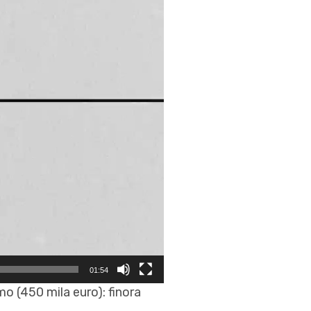
01:54
o (450 mila euro): finora