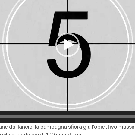
e dal lancio, la campagna sfiora già l’obiettivo massim
mila euro da più di 100 investitori.