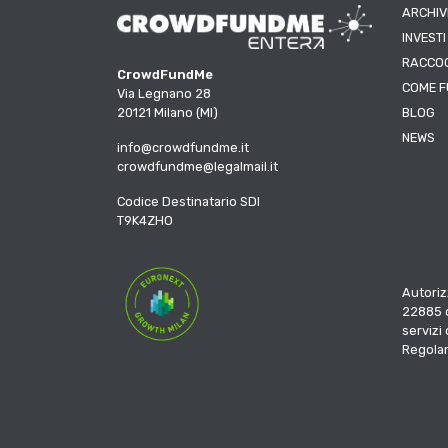
ARCHIV
INVESTI
RACCOG
CrowdFundMe
COME F
Via Legnano 28
20121 Milano (MI)
BLOG
NEWS
info@crowdfundme.it
crowdfundme@legalmail.it
Codice Destinatario SDI
T9K4ZHO
Autoriz
22885 d
servizi
Regola