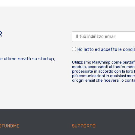
R
Ho letto ed accetto le condiz
le ultime novità su startup,
Utilizziamo MailChimp come piatta
modulo, acconsenti al trasferiment
processate in accordo con la loro
più comunicazioni in qualsiasi mome
di ogni email che riceverai, o cont
DFUNDME
SUPPORTO