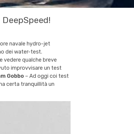
di DeepSpeed!
tore navale hydro-jet
uno dei water-test.
le vedere qualche breve
uto improvvisare un test
iam Gobbo
– Ad oggi coi test
 certa tranquillità un