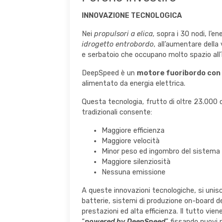
INNOVAZIONE TECNOLOGICA
Nei
propulsori a elica
, sopra i 30 nodi, l’e
idrogetto entrobordo
, all’aumentare della
e serbatoio che occupano molto spazio all’i
DeepSpeed è un
motore fuoribordo con 
alimentato da energia elettrica.
Questa tecnologia, frutto di oltre 23.000 or
tradizionali consente:
Maggiore efficienza
Maggiore velocità
Minor peso ed ingombro del sistema 
Maggiore silenziosità
Nessuna emissione
A queste innovazioni tecnologiche, si unis
batterie, sistemi di produzione on-board de
prestazioni ed alta efficienza. Il tutto vie
“
powered by DeepSpeed
” fissando nuovi 