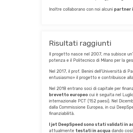
Inoltre collaborano con noi alcuni
partner 
Risultati raggiunti
Il progetto nasce nel 2007, ma subisce un’
potenza e il Politecnico di Milano per la ges
Nel 2017, il prof. Benini dell’Università di 
entusiasmo» il progetto e contribuisce alla 
Nel 2018 entrano soci di capitale per fina
brevetto europeo
cui è seguita nel Lugli
internazionale PCT (152 paesi). Nel Dicemb
dalla Commissione Europea, in cui DeepSpee
finanziabilità.
I jet DeepSpeed sono stati validati in
attualmente
testati in acqua
dando così l