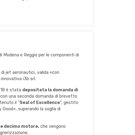
 di Modena e Reggio per le componenti di
 di jet aeronautici, valida «con
innovativa i3b srl.
2018 è stata
depositata la domanda di
con una seconda domanda di brevetto
enuto il “
Seal of Excellence
”, gestito
y Good», superando la soglia di
 e decimo motore,
che vengono
gegnerizzazione.