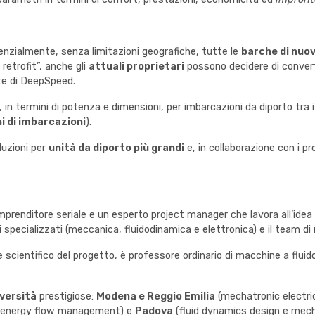
tenzialmente, senza limitazioni geografiche, tutte le
barche di nuo
 retrofit”, anche gli
attuali proprietari
possono decidere di converti
te di DeepSpeed.
in termini di potenza e dimensioni, per imbarcazioni da diporto tra 
ni di imbarcazioni
).
luzioni per
unità da diporto più grandi
e, in collaborazione con i pr
imprenditore seriale e un esperto project manager che lavora all’idea
 specializzati (meccanica, fluidodinamica e elettronica) e il team di
 scientifico del progetto, è professore ordinario di macchine a fluid
versità
prestigiose:
Modena e Reggio Emilia
(mechatronic electric
 energy flow management) e
Padova
(fluid dynamics design e mech