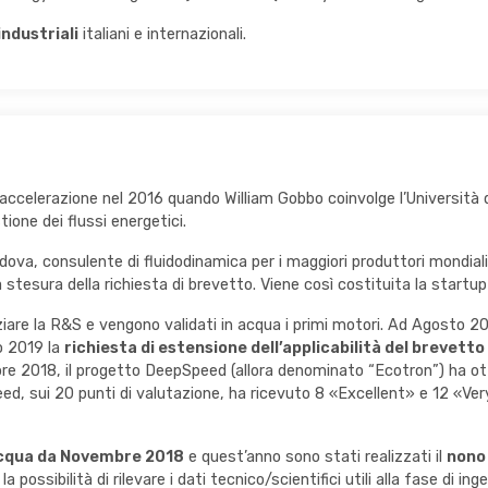
industriali
italiani e internazionali.
accelerazione nel 2016 quando William Gobbo coinvolge l’Università
tione dei flussi energetici.
Padova, consulente di fluidodinamica per i maggiori produttori mondiali
stesura della richiesta di brevetto. Viene così costituita la startup 
nziare la R&S e vengono validati in acqua i primi motori. Ad Agosto 
o 2019 la
richiesta di estensione dell’applicabilità del brevetto
re 2018, il progetto DeepSpeed (allora denominato “Ecotron”) ha ott
d, sui 20 punti di valutazione, ha ricevuto 8 «Excellent» e 12 «Ver
 acqua da Novembre 2018
e quest’anno sono stati realizzati il
nono
a possibilità di rilevare i dati tecnico/scientifici utili alla fase di in