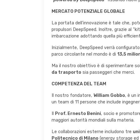
MERCATO POTENZIALE GLOBALE
La portata dell’innovazione è tale che, po
propulsori DeepSpeed. Inoltre, grazie al “kit
imbarcazione adottando quella più efficien
Inizialmente, DeepSpeed verrà configurato, 
parco circolante nel mondo è di
13,5 milio
Ma il nostro obiettivo è di sperimentare so
da trasporto
sia passeggeri che merci.
COMPETENZA DEL TEAM
Il nostro fondatore,
William Gobbo
, è un 
un team di 11 persone che include ingegneri
Il
Prof. Ernesto Benini
, socio e promotore
maggiori autorità mondiali sulla materia.
Le collaborazioni esterne includono tre
uni
Politecnico di Milano
(energy storage ed