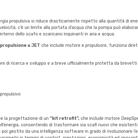
nergia propulsiva si riduce drasticamente rispetto alla quantità di en
 velocità, c’è un limite alla portata d’acqua che la pompa può elabor
nterno dello scafo e scaricano inquinanti in aria e acqua.
propulsione a JET
che include motore e propulsore, funziona dire
e di ricerca e sviluppo e a breve ufficialmente protetta da brevetti i
propulsivo
ce la progettazione di un
“kit retrofit”,
che include motore DeepSpee
ll’energia, consentendo di trasformare sia scafi nuovi che esistenti 
ne poi gestito da una intelligenza software in grado di rivoluzionare l
parametri in termini di confort, prestazioni, economicità ed
impront