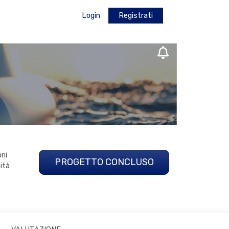
Login
Registrati
oni
PROGETTO CONCLUSO
cità