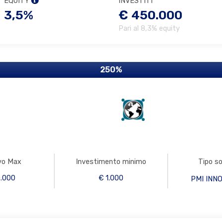
EQUITY
INVESTITI
3,5%
€ 450.000
Pari al 8,3% equity
250%
vo Max
Investimento minimo
Tipo s
.000
€ 1.000
PMI INN