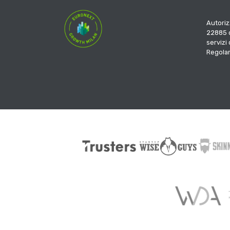
Autoriz
22885 d
servizi
Regola