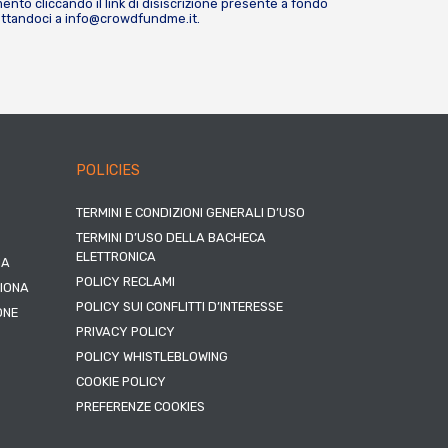
nto cliccando il link di disiscrizione presente a fondo
attandoci a
info@crowdfundme.it
.
POLICIES
TERMINI E CONDIZIONI GENERALI D’USO
TERMINI D’USO DELLA BACHECA
ELETTRONICA
NA
POLICY RECLAMI
ZIONA
POLICY SUI CONFLITTI D’INTERESSE
ONE
PRIVACY POLICY
POLICY WHISTLEBLOWING
COOKIE POLICY
PREFERENZE COOKIES