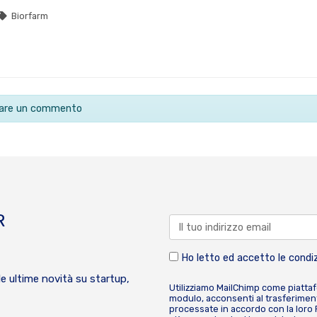
Biorfarm
ciare un commento
R
Ho letto ed accetto le condiz
le ultime novità su startup,
Utilizziamo MailChimp come piatta
modulo, acconsenti al trasferiment
processate in accordo con la loro