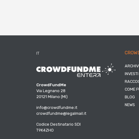
CROW
IT
ARCHIV
INVESTI
RACCOG
CrowdFundMe
COME F
Via Legnano 28
20121 Milano (MI)
BLOG
NEWS
info@crowdfundme.it
crowdfundme@legalmail.it
Codice Destinatario SDI
T9K4ZHO