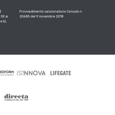
3
Provvedimento sanzionatorio Consob n.
 SE ai
20685 del 9 novembre 2018
a b),