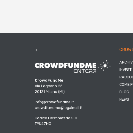
CROW
IT
ARCHIV
INVESTI
RACCOG
CrowdFundMe
COME F
Via Legnano 28
20121 Milano (MI)
BLOG
NEWS
info@crowdfundme.it
crowdfundme@legalmail.it
Codice Destinatario SDI
T9K4ZHO