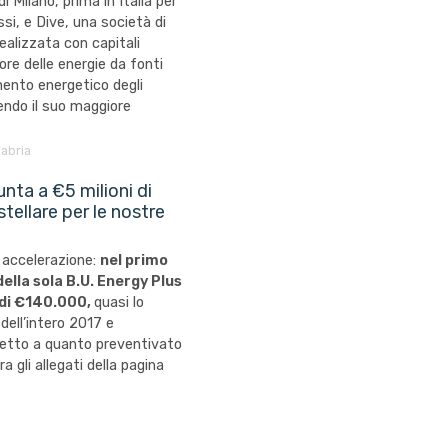
di Milano, prima in Italia per
i, e Dive, una società di
ealizzata con capitali
ore delle energie da fonti
a mento energetico degli
endo il suo maggiore
labria
nta a €5 milioni di
tellare per le nostre
 accelerazione:
nel primo
della sola B.U. Energy Plus
 di €140.000,
quasi lo
dell’intero 2017 e
etto a quanto preventivato
 gli allegati della pagina