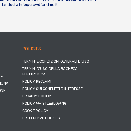
nto cliccando il link di disiscrizione presente a fondo
attandoci a
info@crowdfundme.it
.
POLICIES
TERMINI E CONDIZIONI GENERALI D’USO
TERMINI D’USO DELLA BACHECA
ELETTRONICA
NA
POLICY RECLAMI
ZIONA
POLICY SUI CONFLITTI D’INTERESSE
ONE
PRIVACY POLICY
POLICY WHISTLEBLOWING
COOKIE POLICY
PREFERENZE COOKIES