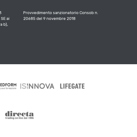
3
Provvedimento sanzionatorio Consob n.
 SE ai
20685 del 9 novembre 2018
a b),