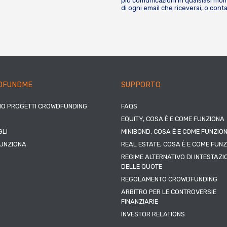
più comunicazioni in qualsiasi mome
di ogni email che riceverai, o cont
DFUNDME
SUPPORTO
IO PROGETTI CROWDFUNDING
FAQS
EQUITY, COSA È E COME FUNZIONA
LI
MINIBOND, COSA È E COME FUNZIO
UNZIONA
REAL ESTATE, COSA È E COME FUN
REGIME ALTERNATIVO DI INTESTAZI
DELLE QUOTE
REGOLAMENTO CROWDFUNDING
ARBITRO PER LE CONTROVERSIE
FINANZIARIE
INVESTOR RELATIONS