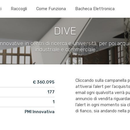
i
Raccogli
Come Funziona
Bacheca Elettronica
DIVE
novative in centri di ricerca e università, per poi acqui
industriale e commerciale
Cliccando sulla campanella 
€ 360.095
attiverai l’alert per l’acquis
177
email ogni qualvolta verrà p
annuncio di vendita riguarda
1
l’alert in ogni momento sia
di fianco, sia andando nella 
PMI Innovativa