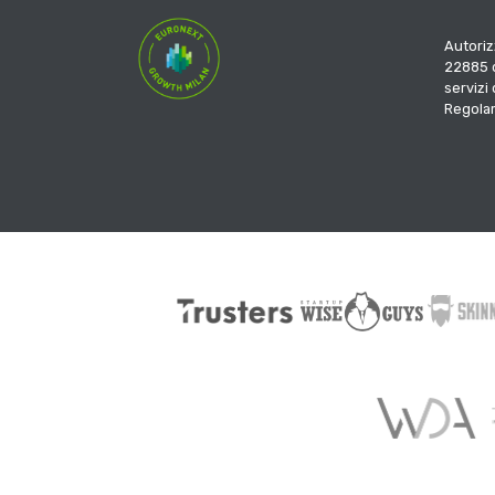
Autoriz
22885 d
servizi
Regola