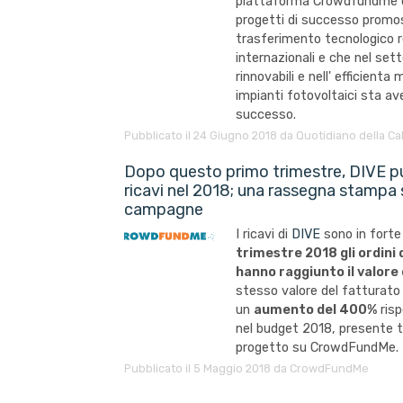
piattaforma
Crowdfundme
progetti di successo promoss
trasferimento tecnologico r
internazionali e che nel sett
rinnovabili e nell' efficient
impianti fotovoltaici sta av
successo.
Pubblicato il 24 Giugno 2018 da Quotidiano della Ca
Dopo questo primo trimestre, DIVE pu
ricavi nel 2018; una rassegna stampa s
campagne
I ricavi di
DIVE
sono in forte
trimestre 2018 gli ordini 
hanno raggiunto il valore
stesso valore del fatturato 
un
aumento del 400%
risp
nel budget 2018, presente tra
progetto su CrowdFundMe.
Pubblicato il 5 Maggio 2018 da CrowdFundMe