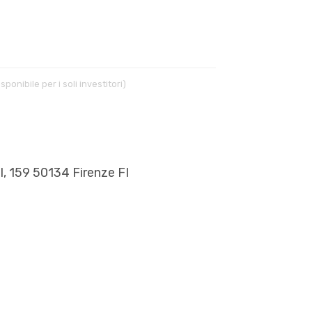
isponibile per i soli investitori)
I, 159 50134 Firenze FI