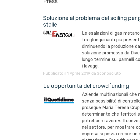
Press
Soluzione al problema del soiling per g
stalle
Le esalazioni di gas metano
tra gli inquinanti più presen
diminuendo la produzione da
soluzione promossa da Dive 
lungo termine sui pannelli co
i lavaggi.
Pubblicato il 1 Aprile 2019 da Sconosciuto
Le opportunità del crowdfunding
Aziende multinazionali che n
senza possibilità di controll
prosegue Maria Teresa Crupi
determinante che territori s
potrebbero avere». Il conve
nel settore, per mostrare c
impresa si possa creare un 