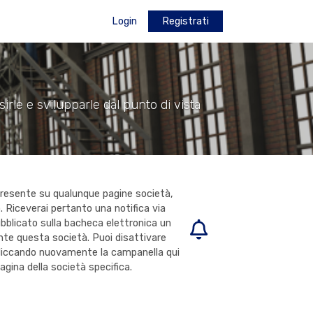
Login
Registrati
sirle e svilupparle dal punto di vista
presente su qualunque pagine società,
to. Riceverai pertanto una notifica via
ubblicato sulla bacheca elettronica un
nte questa società. Puoi disattivare
 cliccando nuovamente la campanella qui
pagina della società specifica.