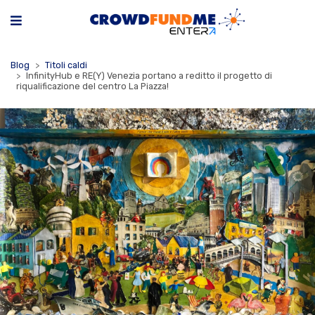
Blog
Titoli caldi
InfinityHub e RE(Y) Venezia portano a reditto il progetto di
riqualificazione del centro La Piazza!