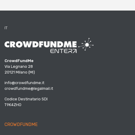
IT
CrowdFundMe
Via Legnano 28
20121 Milano (MI)
info@crowdfundme.it
crowdfundme@legalmail.it
Codice Destinatario SDI
T9K4ZHO
CROWDFUNDME