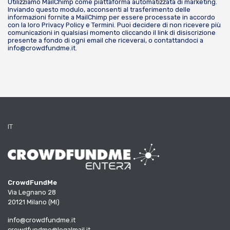
Utilizziamo MailChimp come piattaforma automatizzata di marketing.
Inviando questo modulo, acconsenti al trasferimento delle
informazioni fornite a MailChimp per essere processate in accordo
con la loro
Privacy Policy
e
Termini
. Puoi decidere di non ricevere più
comunicazioni in qualsiasi momento cliccando il link di disiscrizione
presente a fondo di ogni email che riceverai, o contattandoci a
info@crowdfundme.it
.
IT
CrowdFundMe
Via Legnano 28
20121 Milano (MI)
info@crowdfundme.it
crowdfundme@legalmail.it