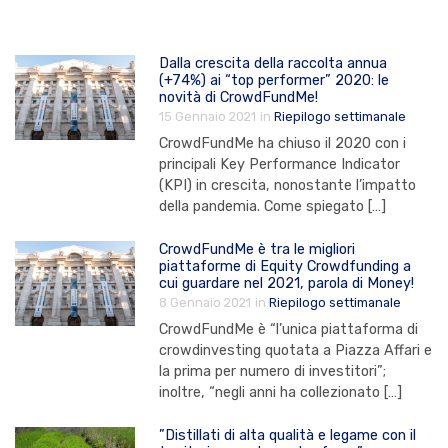
Dalla crescita della raccolta annua
(+74%) ai “top performer” 2020: le
novità di CrowdFundMe!
15 Gennaio 2021
in
Riepilogo settimanale
CrowdFundMe ha chiuso il 2020 con i
principali Key Performance Indicator
(KPI) in crescita, nonostante l’impatto
della pandemia. Come spiegato […]
CrowdFundMe è tra le migliori
piattaforme di Equity Crowdfunding a
cui guardare nel 2021, parola di Money!
8 Gennaio 2021
in
Riepilogo settimanale
CrowdFundMe è “l’unica piattaforma di
crowdinvesting quotata a Piazza Affari e
la prima per numero di investitori”;
inoltre, “negli anni ha collezionato […]
”Distillati di alta qualità e legame con il