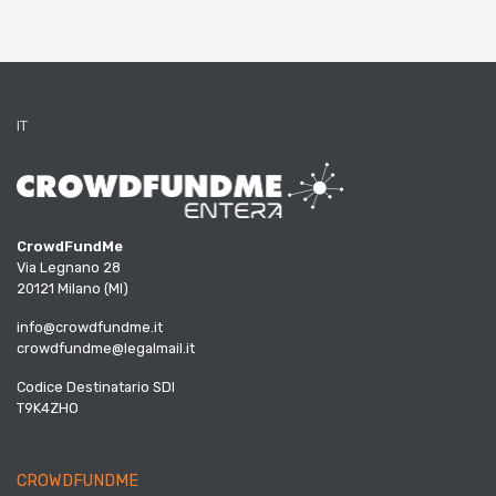
IT
CrowdFundMe
Via Legnano 28
20121 Milano (MI)
info@crowdfundme.it
crowdfundme@legalmail.it
Codice Destinatario SDI
T9K4ZHO
CROWDFUNDME