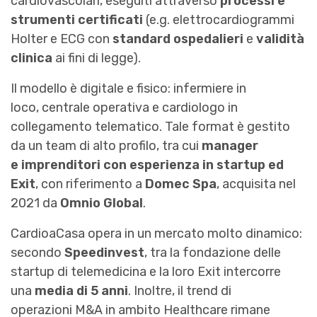
cardiovascolari, eseguiti attraverso
processi e
strumenti certificati
(e.g. elettrocardiogrammi
Holter e ECG con
standard ospedalieri
e
validità
clinica
ai fini di legge).
Il modello è digitale e fisico: infermiere in
loco, centrale operativa e cardiologo in
collegamento telematico. Tale format è gestito
da un team di alto profilo, tra cui
manager
e
imprenditori con esperienza in startup ed
Exit
, con riferimento a
Domec Spa
, acquisita nel
2021 da
Omnio Global
.
CardioaCasa opera in un mercato molto dinamico:
secondo
Speedinvest
, tra la fondazione delle
startup di telemedicina e la loro Exit intercorre
una
media di 5 anni
. Inoltre, il trend di
operazioni M&A in ambito Healthcare rimane