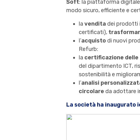
Soft
: la piattaforma digita
modo sicuro, efficiente e cer
la
vendita
dei prodotti 
certificati),
trasforman
l’
acquisto
di nuovi prod
Refurb:
la
certificazione delle
del dipartimento ICT, ris
sostenibilità e miglior
l’
analisi personalizzat
circolare
da adottare in
La società ha inaugurato i