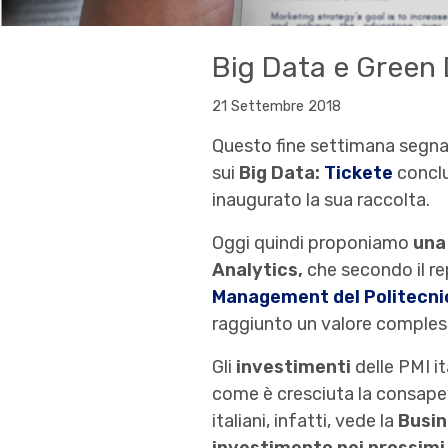
Big Data e Green
21 Settembre 2018
Questo fine settimana segna
sui
Big Data:
Tickete
concl
inaugurato la sua raccolta.
Oggi quindi proponiamo
una 
Analytics,
che secondo il rep
Management del Politecnic
raggiunto un valore comples
Gli
investimenti
delle PMI i
come è cresciuta la consapevo
italiani, infatti, vede la
Busin