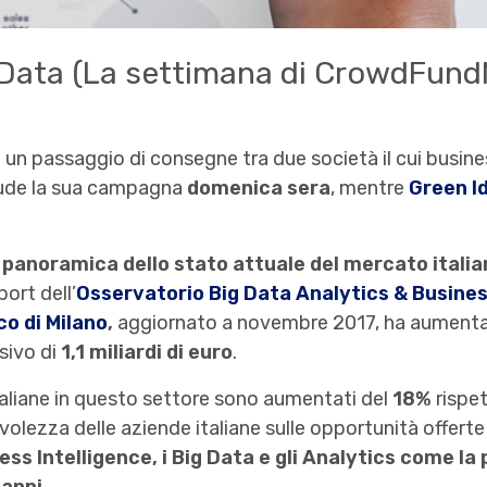
 Data (La settimana di CrowdFun
 un passaggio di consegne tra due società il cui busi
ude la sua campagna
domenica sera
, mentre
Green I
panoramica dello stato attuale del mercato italia
ort dell’
Osservatorio Big Data Analytics & Busines
o di Milano
,
aggiornato a novembre 2017, ha aumentat
sivo di
1,1 miliardi di euro
.
taliane in questo settore sono aumentati del
18%
rispet
lezza delle aziende italiane sulle opportunità offerte 
ess Intelligence, i Big Data e gli Analytics come la p