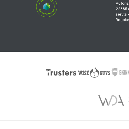
Autoriz
22885 d
servizi
Regola