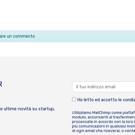
ciare un commento
R
Ho letto ed accetto le condiz
le ultime novità su startup,
Utilizziamo MailChimp come piatta
modulo, acconsenti al trasferiment
processate in accordo con la loro
più comunicazioni in qualsiasi mome
di ogni email che riceverai, o cont