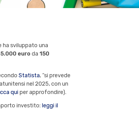
he ha sviluppato una
35.000 euro
da
150
 secondo
Statista
, “si prevede
statunitensi nel 2025, con un
icca qui
per approfondire).
importo investito:
leggi il