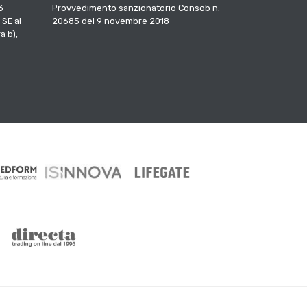
3
Provvedimento sanzionatorio Consob n.
 SE ai
20685 del 9 novembre 2018
a b),