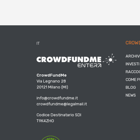
CROW
IT
ARCHIV
INVESTI
RACCOG
CrowdFundMe
COME F
Via Legnano 28
20121 Milano (MI)
BLOG
NEWS
info@crowdfundme.it
crowdfundme@legalmail.it
Codice Destinatario SDI
T9K4ZHO