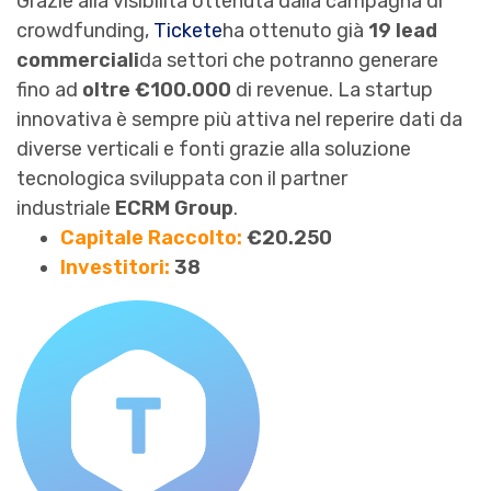
Grazie alla visibilità ottenuta dalla campagna di
crowdfunding,
Tickete
ha ottenuto già
19 lead
commerciali
da settori che potranno generare
fino ad
oltre €100.000
di revenue. La startup
innovativa è sempre più attiva nel reperire dati da
diverse verticali e fonti grazie alla soluzione
tecnologica sviluppata con il partner
industriale
ECRM Group
.
Capitale Raccolto:
€20.250
Investitori:
38