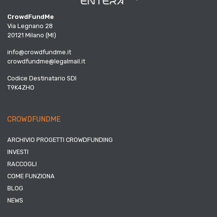
CrowdFundMe
Via Legnano 28
20121 Milano (MI)
info@crowdfundme.it
crowdfundme@legalmail.it
Codice Destinatario SDI
T9K4ZHO
CROWDFUNDME
ARCHIVIO PROGETTI CROWDFUNDING
INVESTI
RACCOGLI
COME FUNZIONA
BLOG
NEWS