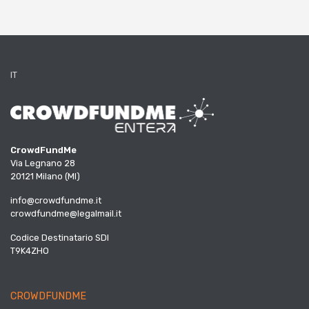
IT
CrowdFundMe
Via Legnano 28
20121 Milano (MI)
info@crowdfundme.it
crowdfundme@legalmail.it
Codice Destinatario SDI
T9K4ZHO
CROWDFUNDME