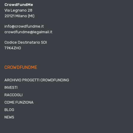
CrowdFundMe
Via Legnano 28
20121 Milano (MI)
info@crowdfundme.it
crowdfundme@legalmail.it
Codice Destinatario SDI
T9K4ZHO
CROWDFUNDME
ARCHIVIO PROGETTI CROWDFUNDING
INVESTI
RACCOGLI
COME FUNZIONA
BLOG
NEWS