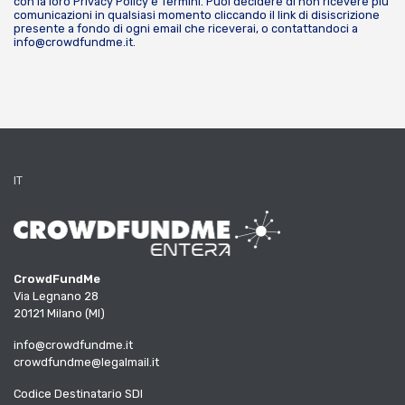
con la loro
Privacy Policy
e
Termini
. Puoi decidere di non ricevere più
comunicazioni in qualsiasi momento cliccando il link di disiscrizione
presente a fondo di ogni email che riceverai, o contattandoci a
info@crowdfundme.it
.
IT
CrowdFundMe
Via Legnano 28
20121 Milano (MI)
info@crowdfundme.it
crowdfundme@legalmail.it
Codice Destinatario SDI