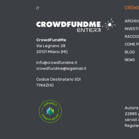
CROW
IT
ARCHIV
INVESTI
RACCOG
CrowdFundMe
COME F
Via Legnano 28
20121 Milano (MI)
BLOG
NEWS
info@crowdfundme.it
crowdfundme@legalmail.it
Codice Destinatario SDI
T9K4ZHO
Autoriz
22885 d
servizi
Regola