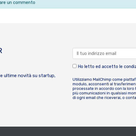
ciare un commento
R
Ho letto ed accetto le condiz
le ultime novità su startup,
Utilizziamo MailChimp come piatta
modulo, acconsenti al trasferiment
processate in accordo con la loro
più comunicazioni in qualsiasi mome
di ogni email che riceverai, o cont