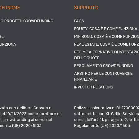
DFUNDME
SUPPORTO
IO PROGETTI CROWDFUNDING
FAQS
EQUITY, COSA È E COME FUNZIONA
LI
MINIBOND, COSA È E COME FUNZIO
UNZIONA
REAL ESTATE, COSA È E COME FUN
REGIME ALTERNATIVO DI INTESTAZI
DELLE QUOTE
REGOLAMENTO CROWDFUNDING
ARBITRO PER LE CONTROVERSIE
FINANZIARIE
INVESTOR RELATIONS
zato con delibera Consob n.
Polizza assicurativa n. BL2700000
el 10/11/2023 come fornitore di
sottoscritta con XL Catlin Services
 di crowdfunding ai sensi del
sensi dell’art. 11, paragrafo 2, letter
mento (UE) 2020/1503
Regolamento (UE) 2020/1503