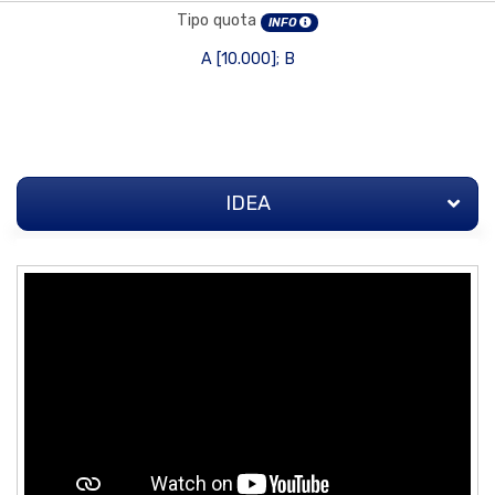
Tipo quota
INFO
A [10.000]; B
IDEA
IDEA
STRATEGIA
TEAM
ALLEGATI
INVESTITORI
(70)
Q&A
PRESS