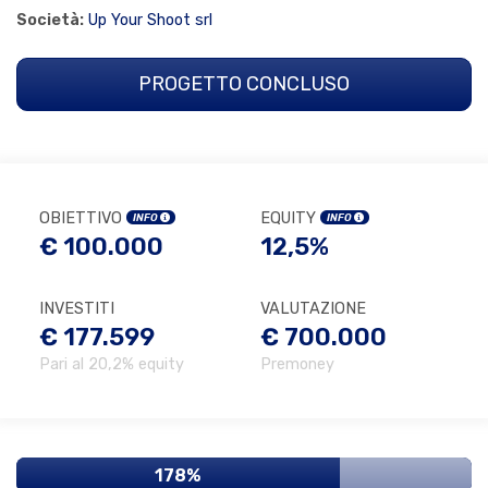
Società:
Up Your Shoot srl
PROGETTO CONCLUSO
OBIETTIVO
EQUITY
INFO
INFO
€ 100.000
12,5%
INVESTITI
VALUTAZIONE
€ 177.599
€ 700.000
Pari al 20,2% equity
Premoney
178%