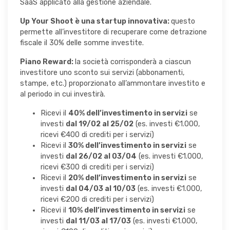
SaaS applicato alla gestione aziendale.
Up Your Shoot è una startup innovativa:
questo
permette all’investitore di recuperare come detrazione
fiscale il 30% delle somme investite.
Piano Reward:
la società corrisponderà a ciascun
investitore uno sconto sui servizi (abbonamenti,
stampe, etc.) proporzionato all’ammontare investito e
al periodo in cui investirà.
Ricevi il
40% dell’investimento in servizi
se
investi
dal 19/02 al 25/02
(es. investi €1.000,
ricevi €400 di crediti per i servizi)
Ricevi il
30% dell’investimento in servizi
se
investi
dal 26/02 al 03/04
(es. investi €1.000,
ricevi €300 di crediti per i servizi)
Ricevi il
20% dell’investimento in servizi
se
investi
dal 04/03 al 10/03
(es. investi €1.000,
ricevi €200 di crediti per i servizi)
Ricevi il
10% dell’investimento in servizi
se
investi
dal 11/03 al 17/03
(es. investi €1.000,