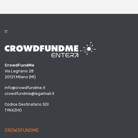
IT
CrowdFundMe
Via Legnano 28
20121 Milano (MI)
info@crowdfundme.it
crowdfundme@legalmail.it
Codice Destinatario SDI
T9K4ZHO
CROWDFUNDME