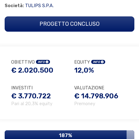
Società:
TULIPS S.P.A.
PROGETTO CONCLUSO
OBIETTIVO
EQUITY
INFO
INFO
€ 2.020.500
12,0%
INVESTITI
VALUTAZIONE
€ 3.770.722
€ 14.798.906
Pari al 20,3% equity
Premoney
187%