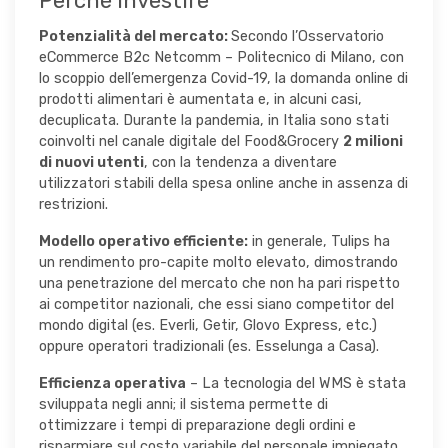
Perché investire
Potenzialità del mercato:
Secondo l’Osservatorio
eCommerce B2c Netcomm – Politecnico di Milano, con
lo scoppio dell’emergenza Covid-19, la domanda online di
prodotti alimentari è aumentata e, in alcuni casi,
decuplicata. Durante la pandemia, in Italia sono stati
coinvolti nel canale digitale del Food&Grocery
2 milioni
di nuovi utenti
, con la tendenza a diventare
utilizzatori stabili della spesa online anche in assenza di
restrizioni.
Modello operativo efficiente:
in generale, Tulips ha
un rendimento pro-capite molto elevato, dimostrando
una penetrazione del mercato che non ha pari rispetto
ai competitor nazionali, che essi siano competitor del
mondo digital (es. Everli, Getir, Glovo Express, etc.)
oppure operatori tradizionali (es. Esselunga a Casa).
Efficienza operativa
– La tecnologia del WMS è stata
sviluppata negli anni; il sistema permette di
ottimizzare i tempi di preparazione degli ordini e
risparmiare sul costo variabile del personale impiegato.