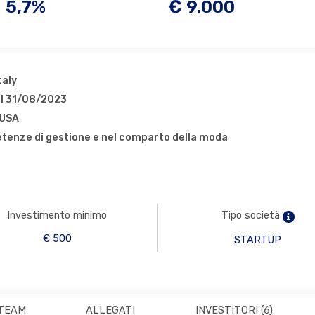
5,7%
€ 9.000
taly
al 31/08/2023
 USA
enze di gestione e nel comparto della moda
Investimento minimo
Tipo società
€ 500
STARTUP
TEAM
ALLEGATI
INVESTITORI
(6)