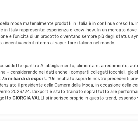
 della moda materialmente prodotti in Italia è in continua crescita.
e in Italy rappresenta: esperienza e know-how. In un mercato dove tut
zione e l’unicità di un prodotto diventano sempre più degli status s
ta incentivando il ritorno al saper fare italiano nel mondo.
 le cosiddette quattro A: abbigliamento, alimentare, arredamento, au
a – considerando nei dati anche i comparti collegati (occhiali, gioie
 75 miliardi di export
. “Un risultato sopra le nostre precedenti pre
idenziato il presidente della Camera della Moda, in occasione della c
rno 2023/24. L’export è stato trainato soprattutto alle performanc
rogetto
GIORGIA VALLI
si inserisce proprio in questo trend, essendo 