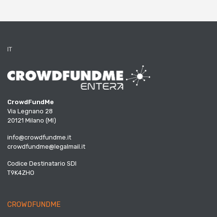
IT
CrowdFundMe
Via Legnano 28
20121 Milano (MI)
info@crowdfundme.it
crowdfundme@legalmail.it
Codice Destinatario SDI
T9K4ZHO
CROWDFUNDME