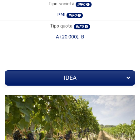
Tipo società
INFO
PMI
INFO
Tipo quota
INFO
A (20.000), B
IDEA
IDEA
STRATEGIA
TEAM
ALLEGATI
INVESTITORI
(87)