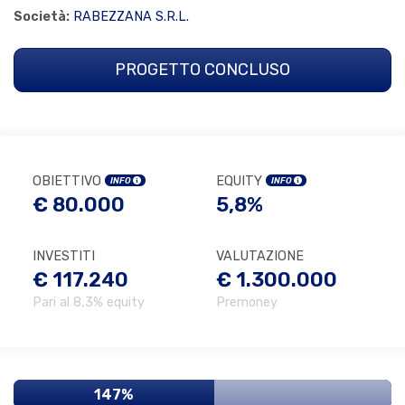
Società:
RABEZZANA S.R.L.
PROGETTO CONCLUSO
OBIETTIVO
EQUITY
INFO
INFO
€ 80.000
5,8%
INVESTITI
VALUTAZIONE
€ 117.240
€ 1.300.000
Pari al 8,3% equity
Premoney
147%