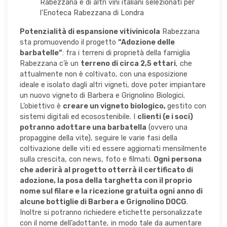
Rabezzana e di altri vini italiani selezionati per
l’Enoteca Rabezzana di Londra
Potenzialità di espansione vitivinicola
Rabezzana
sta promuovendo il progetto
“Adozione delle
barbatelle”
: fra i terreni di proprietà della famiglia
Rabezzana c’è un
terreno di circa 2,5 ettari
, che
attualmente non è coltivato, con una esposizione
ideale e isolato dagli altri vigneti, dove poter impiantare
un nuovo vigneto di Barbera e Grignolino Biologici.
L’obiettivo è
creare un vigneto biologico,
gestito con
sistemi digitali ed ecosostenibile. I
clienti (e i soci)
potranno adottare una barbatella
(ovvero una
propaggine della vite), seguire le varie fasi della
coltivazione delle viti ed essere aggiornati mensilmente
sulla crescita, con news, foto e filmati.
Ogni persona
che aderirà al progetto otterrà il certificato di
adozione, la posa della targhetta con il proprio
nome sul filare e la ricezione gratuita ogni anno di
alcune bottiglie di Barbera e Grignolino DOCG
.
Inoltre si potranno richiedere etichette personalizzate
con il nome dell’adottante, in modo tale da aumentare