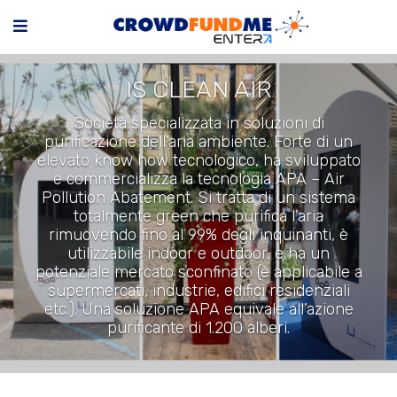
IS CLEAN AIR
Società specializzata in soluzioni di
purificazione dell’aria ambiente. Forte di un
elevato know how tecnologico, ha sviluppato
e commercializza la tecnologia APA – Air
Pollution Abatement. Si tratta di un sistema
totalmente green che purifica l’aria
rimuovendo fino al 99% degli inquinanti, è
utilizzabile indoor e outdoor, e ha un
potenziale mercato sconfinato (è applicabile a
supermercati, industrie, edifici residenziali
etc.). Una soluzione APA equivale all’azione
purificante di 1.200 alberi.