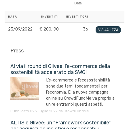
DATA
INVESTITI
INVESTITORI
23/09/2022
€ 200.190
36
VISUALIZZA
Press
Al via il round di Glivee, l’e-commerce della
sostenibilità accelerato da SWG!
L’e-commerce e l’ecosostenibilità
sono due temi fondamentali per
l’economia. E la nuova campagna
online su CrowdFundMe va proprio a
unire entrambi questi aspetti.
Pubblicato il 25 Luglio 2022 da CrowdFundMe
ALTIS e Glivee: un “Framework sostenibile”
per acquisti online etici e responsabili