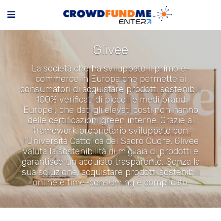
Glivee
La società che ha sviluppato il primo e-
commerce in Europa che permette ai
consumatori di acquistare prodotti sostenibili
100% verificati di piccoli e medi brand
Europei, che dati gli elevati costi non hanno
delle certificazioni green interne. Grazie al
framework proprietario sviluppato con
l’Università Cattolica del Sacro Cuore, Glivee
valuta la sostenibilità di migliaia di prodotti e
garantisce un acquisto trasparente. Senza la
sua soluzione, acquistare prodotti sostenibili
online è time-consuming e complicato.