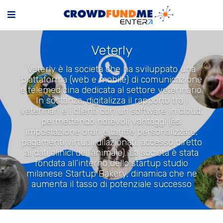
Veterly
Veterly è la società che ha sviluppato una
piattaforma (web e mobile) di comunicazione
e telemedicina dedicata al settore veterinario.
In sostanza, digitalizza il rapporto tra i
veterinari e i clienti con un software in cloud,
permettendo notevoli vantaggi (es.
impostazione orari e tariffe personalizzate,
pagamenti virtuali dilazionati, accesso diretto
ai dati clinici dell’animale). La società è stata
fondata all’interno dello startup studio
milanese Startup Bakery, dinamica che ne
aumenta il tasso di potenziale successo