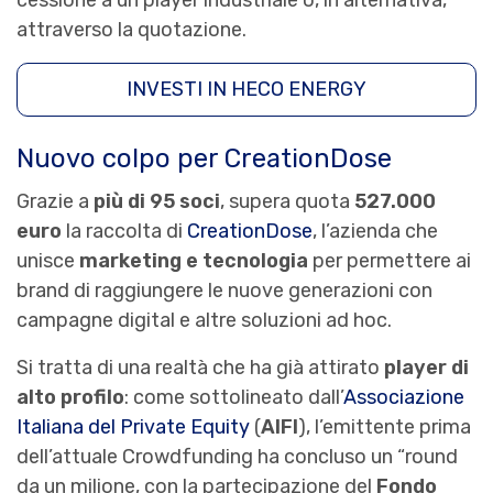
cessione a un player industriale o, in alternativa,
attraverso la quotazione.
INVESTI IN HECO ENERGY
Nuovo colpo per CreationDose
Grazie a
più di 95 soci
, supera quota
527.000
euro
la raccolta di
CreationDose
, l’azienda che
unisce
marketing e tecnologia
per permettere ai
brand di raggiungere le nuove generazioni con
campagne digital e altre soluzioni ad hoc.
Si tratta di una realtà che ha già attirato
player di
alto profilo
: come sottolineato dall’
Associazione
Italiana del Private Equity
(
AIFI
), l’emittente prima
dell’attuale Crowdfunding ha concluso un “round
da un milione, con la partecipazione del
Fondo