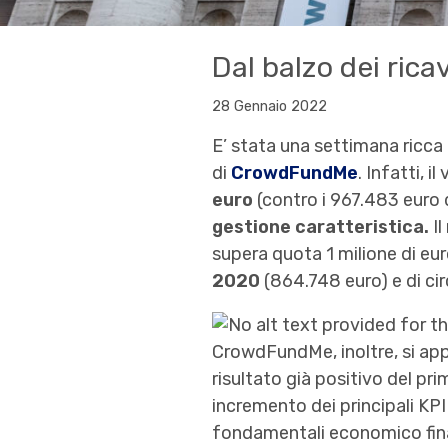
Dal balzo dei rica
28 Gennaio 2022
E’ stata una settimana ricca 
di
CrowdFundMe
. Infatti, 
euro
(contro i 967.483 euro d
gestione caratteristica.
Il
supera quota 1 milione di eur
2020
(864.748 euro) e di cir
CrowdFundMe, inoltre, si app
risultato già positivo del p
incremento dei principali KPI 
fondamentali economico finan