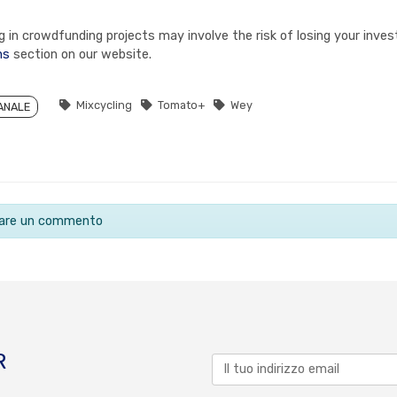
in crowdfunding projects may involve the risk of losing your invest
ns
section on our website.
Mixcycling
Tomato+
Wey
ANALE
ciare un commento
R