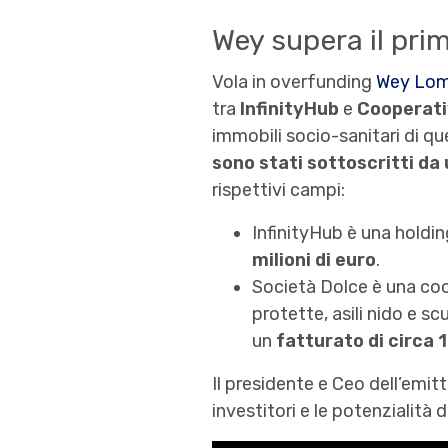
Wey supera il pri
Vola in overfunding
Wey Lom
tra
InfinityHub
e
Cooperati
immobili socio-sanitari di qu
sono stati sottoscritti da
rispettivi campi:
InfinityHub è una holdin
milioni di euro
.
Società Dolce è una coo
protette, asili nido e s
un
fatturato di circa 1
Il presidente e Ceo dell’emit
investitori e le potenzialità 