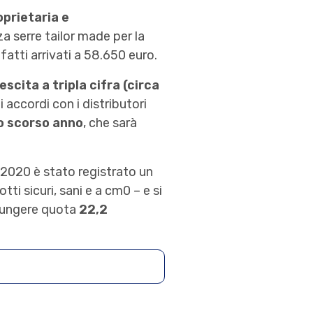
oprietaria e
a serre tailor made per la
fatti arrivati a 58.650 euro.
scita a tripla cifra (circa
li accordi con i distributori
lo scorso anno
, che sarà
l 2020 è stato registrato un
ti sicuri, sani e a cm0 – e si
giungere quota
22,2