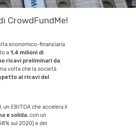
tà di CrowdFundMe!
scita economico-finanziaria
ato a
1,4 milioni di
no ricavi preliminari da
ima volta che la società
spetto ai ricavi del
, un EBITDA che accelera il
na e solida
, con un
58% sul 2020) e dei