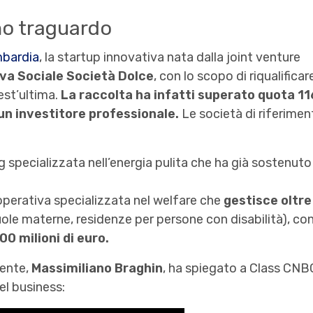
mo traguardo
bardia
, la startup innovativa nata dalla joint venture
va Sociale Società Dolce
, con lo scopo di riqualific
est’ultima.
La raccolta ha infatti superato quota 11
 un investitore professionale.
Le società di riferimen
g specializzata nell’energia pulita che ha già sostenut
perativa specializzata nel welfare che
gestisce oltre
cuole materne, residenze per persone con disabilità), co
00 milioni di euro.
tente,
Massimiliano Braghin
, ha spiegato a Class CNBC 
del business: