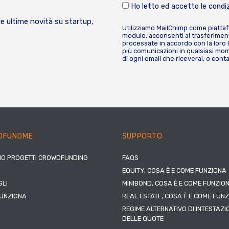
Ho letto ed accetto le condiz
le ultime novità su startup,
Utilizziamo MailChimp come piatta
modulo, acconsenti al trasferiment
processate in accordo con la loro
più comunicazioni in qualsiasi mome
di ogni email che riceverai, o cont
DFUNDME
SUPPORTO
IO PROGETTI CROWDFUNDING
FAQS
EQUITY, COSA È E COME FUNZIONA
LI
MINIBOND, COSA È E COME FUNZIO
UNZIONA
REAL ESTATE, COSA È E COME FUN
REGIME ALTERNATIVO DI INTESTAZI
DELLE QUOTE