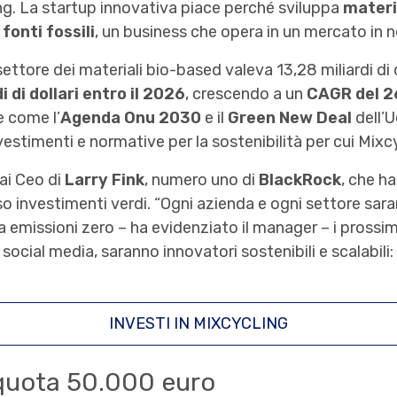
ing. La startup innovativa piace perché sviluppa
materi
 fonti fossili
, un business che opera in un mercato in 
l settore dei materiali bio-based valeva 13,28 miliardi di 
i di dollari entro il 2026
, crescendo a un
CAGR del 
e come l’
Agenda Onu 2030
e il
Green New Deal
dell’
estimenti e normative per la sostenibilità per cui Mixcy
 ai Ceo di
Larry Fink
, numero uno di
BlackRock
, che h
 investimenti verdi. “Ogni azienda e ogni settore sara
 emissioni zero – ha evidenziato il manager – i prossim
 social media, saranno innovatori sostenibili e scalabili:
INVESTI IN MIXCYCLING
quota 50.000 euro