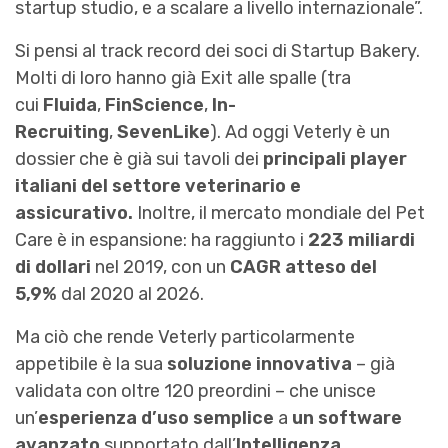
startup studio, e a scalare a livello internazionale”.
Si pensi al track record dei soci di Startup Bakery.
Molti di loro hanno già Exit alle spalle (tra
cui
Fluida
,
FinScience
,
In-
Recruiting
,
SevenLike
). Ad oggi Veterly è un
dossier che è già sui tavoli dei
principali player
italiani del settore veterinario e
assicurativo.
Inoltre, il mercato mondiale del Pet
Care è in espansione: ha raggiunto i
223 miliardi
di dollari
nel 2019, con un
CAGR atteso del
5,9%
dal 2020 al 2026.
Ma ciò che rende Veterly particolarmente
appetibile è la sua
soluzione innovativa
– già
validata con oltre 120 preordini – che unisce
un’
esperienza d’uso semplice
a
un software
avanzato
supportato dall’
Intelligenza