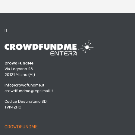
IT
CrowdFundMe
Via Legnano 28
20121 Milano (MI)
info@crowdfundme.it
crowdfundme@legalmail.it
Codice Destinatario SDI
T9K4ZHO
CROWDFUNDME