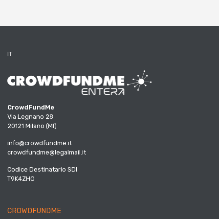
IT
CrowdFundMe
Via Legnano 28
20121 Milano (MI)
info@crowdfundme.it
crowdfundme@legalmail.it
Codice Destinatario SDI
T9K4ZHO
CROWDFUNDME