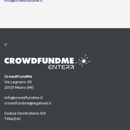
info@crowdfundme.it
.
IT
CrowdFundMe
Via Legnano 28
20121 Milano (MI)
info@crowdfundme.it
crowdfundme@legalmail.it
Codice Destinatario SDI
T9K4ZHO