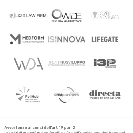
Avvertenze ai sensi dell’art 19 par. 2
I servizi di crowdfunding forniti da CrowdFundMe non rientrano nel