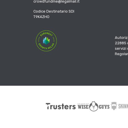
crowdfundme@legalmail.it
Codice Destinatario SDI
T9K4ZHO
Autoriz
22885 d
servizi
Regola