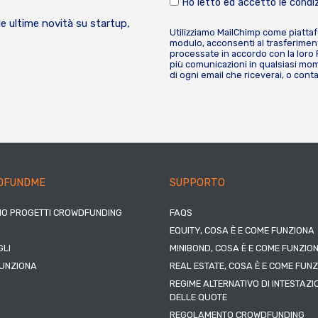
Ho letto ed accetto le condiz
le ultime novità su startup,
Utilizziamo MailChimp come piatta
modulo, acconsenti al trasferiment
processate in accordo con la loro
più comunicazioni in qualsiasi mome
di ogni email che riceverai, o cont
DFUNDME
SUPPORTO
IO PROGETTI CROWDFUNDING
FAQS
EQUITY, COSA È E COME FUNZIONA
LI
MINIBOND, COSA È E COME FUNZIO
UNZIONA
REAL ESTATE, COSA È E COME FUN
REGIME ALTERNATIVO DI INTESTAZI
DELLE QUOTE
REGOLAMENTO CROWDFUNDING