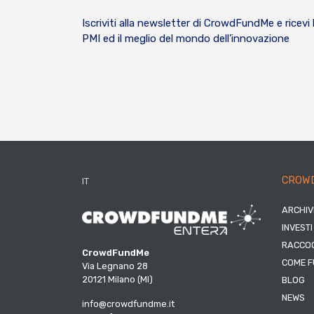
Iscriviti alla newsletter di CrowdFundMe e ricevi 
PMI ed il meglio del mondo dell’innovazione
CROW
IT
ARCHIV
INVESTI
RACCOG
CrowdFundMe
COME F
Via Legnano 28
20121 Milano (MI)
BLOG
NEWS
info@crowdfundme.it