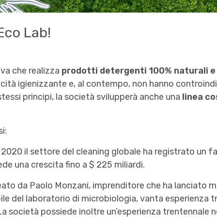
 Eco Lab!
iva che realizza
prodotti detergenti 100% naturali e
acità igienizzante e, al contempo, non hanno controindi
stessi principi, la società svilupperà anche una
linea c
i:
 2020 il settore del cleaning globale ha registrato un 
ede una crescita fino a $ 225 miliardi.
eato da Paolo Monzani, imprenditore che ha lanciato mo
le del laboratorio di microbiologia, vanta esperienza 
a società possiede inoltre un’esperienza trentennale