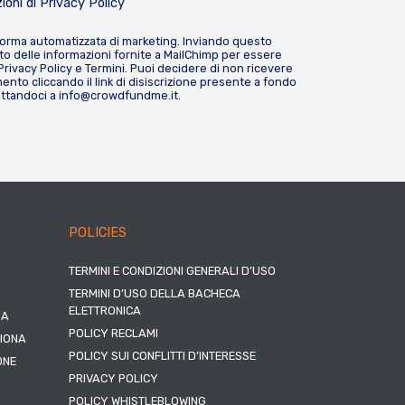
ioni di
Privacy Policy
forma automatizzata di marketing. Inviando questo
o delle informazioni fornite a MailChimp per essere
Privacy Policy
e
Termini
. Puoi decidere di non ricevere
nto cliccando il link di disiscrizione presente a fondo
attandoci a
info@crowdfundme.it
.
POLICIES
TERMINI E CONDIZIONI GENERALI D’USO
TERMINI D’USO DELLA BACHECA
ELETTRONICA
NA
POLICY RECLAMI
ZIONA
POLICY SUI CONFLITTI D’INTERESSE
ONE
PRIVACY POLICY
POLICY WHISTLEBLOWING