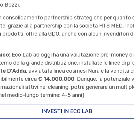
to Bozzi.
n consolidamento partnership strategiche per quanto c
ate, grazie alla partnership con la società HTS MED. Inol
 prodotti, oltre alla GDO, anche con alcuni rivenditori di 
ico:
Eco Lab ad oggi ha una valutazione pre-money di
terno della grande distribuzione, installate le linee di
ate D’Adda
, avviata la linea cosmesi Nura e la vendita 
dibilmente circa
€ 14.000.000
. Dunque, la potenziale v
rnazionali attivi nel cleaning, potrà generare un multipl
(nel medio-lungo termine: 4-5 anni).
INVESTI IN ECO LAB