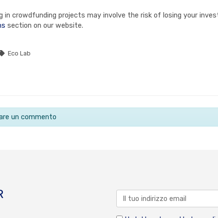
in crowdfunding projects may involve the risk of losing your invest
ns
section on our website.
Eco Lab
ciare un commento
R