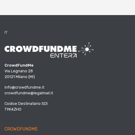
IT
CrowdFundMe
Via Legnano 28
20121 Milano (MI)
info@crowdfundme.it
crowdfundme@legalmail.it
Codice Destinatario SDI
T9K4ZHO
CROWDFUNDME