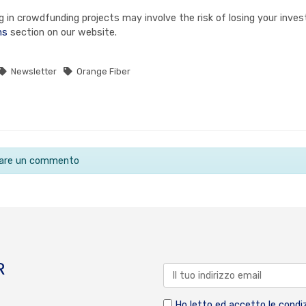
in crowdfunding projects may involve the risk of losing your invest
ns
section on our website.
Newsletter
Orange Fiber
ciare un commento
R
Ho letto ed accetto le condiz