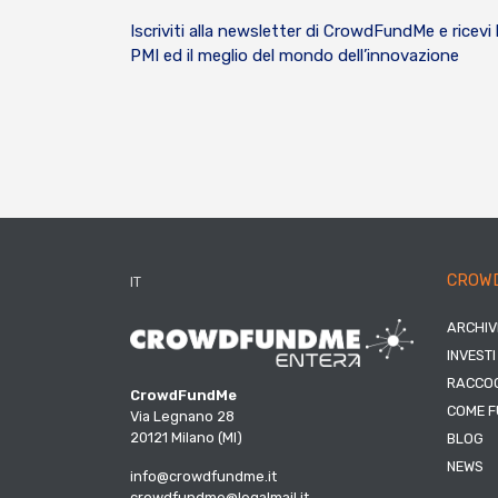
Iscriviti alla newsletter di CrowdFundMe e ricevi 
PMI ed il meglio del mondo dell’innovazione
CROW
IT
ARCHIV
INVESTI
RACCOG
CrowdFundMe
COME F
Via Legnano 28
20121 Milano (MI)
BLOG
NEWS
info@crowdfundme.it
crowdfundme@legalmail.it