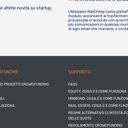
le ultime novità su startup,
Utilizziamo MailChimp come piatta
modulo, acconsenti al trasferiment
processate in accordo con la loro
più comunicazioni in qualsiasi mome
di ogni email che riceverai, o cont
DFUNDME
SUPPORTO
IO PROGETTI CROWDFUNDING
FAQS
EQUITY, COSA È E COME FUNZIONA
LI
MINIBOND, COSA È E COME FUNZIO
UNZIONA
REAL ESTATE, COSA È E COME FUN
REGIME ALTERNATIVO DI INTESTAZI
DELLE QUOTE
REGOLAMENTO CROWDFUNDING