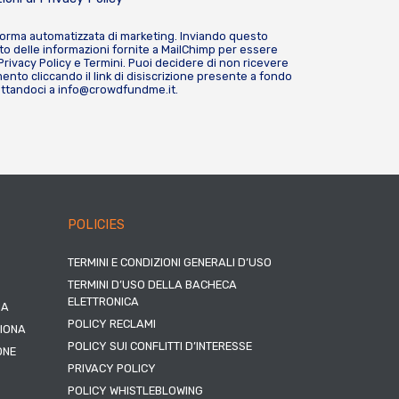
forma automatizzata di marketing. Inviando questo
o delle informazioni fornite a MailChimp per essere
Privacy Policy
e
Termini
. Puoi decidere di non ricevere
nto cliccando il link di disiscrizione presente a fondo
attandoci a
info@crowdfundme.it
.
POLICIES
TERMINI E CONDIZIONI GENERALI D’USO
TERMINI D’USO DELLA BACHECA
ELETTRONICA
NA
POLICY RECLAMI
ZIONA
POLICY SUI CONFLITTI D’INTERESSE
ONE
PRIVACY POLICY
POLICY WHISTLEBLOWING