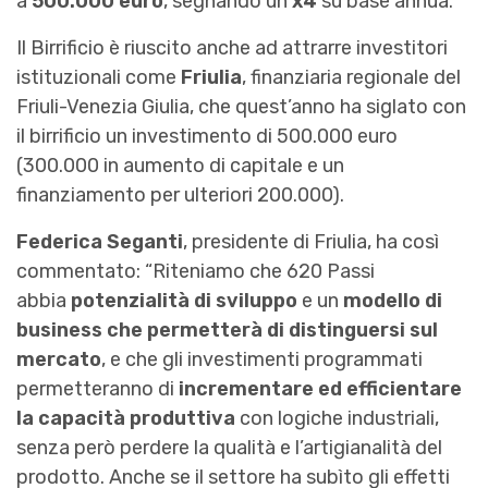
a
500.000 euro
, segnando un
x4
su base annua.
Il Birrificio è riuscito anche ad attrarre investitori
istituzionali come
Friulia
, finanziaria regionale del
Friuli-Venezia Giulia, che quest’anno ha siglato con
il birrificio un investimento di 500.000 euro
(300.000 in aumento di capitale e un
finanziamento per ulteriori 200.000).
Federica Seganti
, presidente di Friulia, ha così
commentato: “Riteniamo che 620 Passi
abbia
potenzialità di sviluppo
e un
modello di
business che permetterà di distinguersi sul
mercato
, e che gli investimenti programmati
permetteranno di
incrementare ed efficientare
la capacità produttiva
con logiche industriali,
senza però perdere la qualità e l’artigianalità del
prodotto. Anche se il settore ha subìto gli effetti