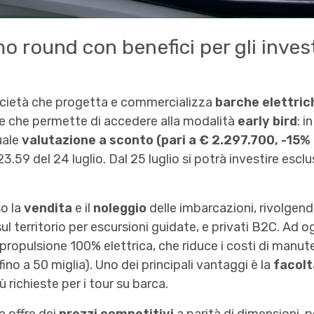
imo round con benefici per gli invest
ocietà che progetta e commercializza
barche elettric
 che permette di accedere alla modalità
early bird
: i
uale
valutazione a sconto (pari a € 2.297.700, -15% 
23.59 del 24 luglio. Dal 25 luglio si potrà investire esc
so la
vendita
e il
noleggio
delle imbarcazioni, rivolgend
ul territorio per escursioni guidate, e privati B2C. Ad o
ropulsione 100% elettrica, che riduce i costi di manu
no a 50 miglia). Uno dei principali vantaggi è la
facolt
ù richieste per i tour su barca.