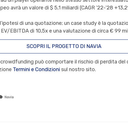
ad un player operante nello stesso settore interessato 
peo avrà un valore di $ 5,1 miliardi (CAGR ’22-’28 +13,
 l’ipotesi di una quotazione; un case study è la quotaz
 EV/EBITDA di 10,5x e una valutazione di circa € 99 mil
SCOPRI IL PROGETTO DI NAVIA
 crowdfunding può comportare il rischio di perdita del c
ezione
Termini e Condizioni
sul nostro sito.
Navia