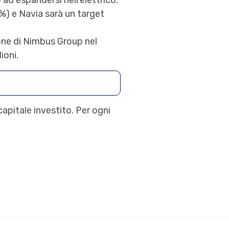
ad espandersi nell’elettrico.
2%) e Navia sarà un target
ione di Nimbus Group nel
ioni.
apitale investito. Per ogni