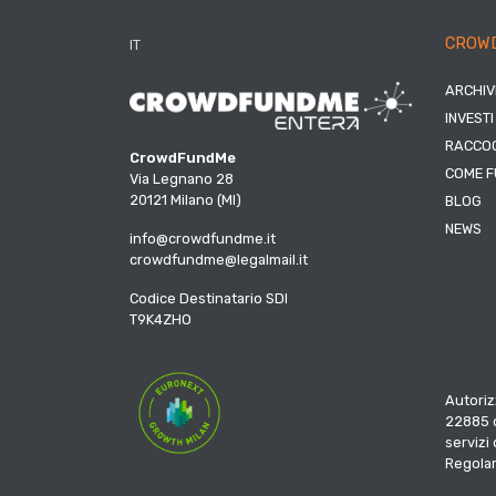
CROW
IT
ARCHIV
INVESTI
RACCOG
CrowdFundMe
COME F
Via Legnano 28
20121 Milano (MI)
BLOG
NEWS
info@crowdfundme.it
crowdfundme@legalmail.it
Codice Destinatario SDI
T9K4ZHO
Autoriz
22885 d
servizi
Regola