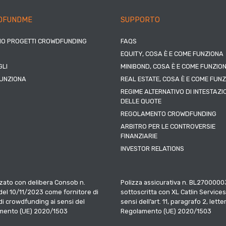
DFUNDME
SUPPORTO
IO PROGETTI CROWDFUNDING
FAQS
EQUITY, COSA È E COME FUNZIONA
LI
MINIBOND, COSA È E COME FUNZIO
UNZIONA
REAL ESTATE, COSA È E COME FUN
REGIME ALTERNATIVO DI INTESTAZI
DELLE QUOTE
REGOLAMENTO CROWDFUNDING
ARBITRO PER LE CONTROVERSIE
FINANZIARIE
INVESTOR RELATIONS
zato con delibera Consob n.
Polizza assicurativa n. BL2700000
el 10/11/2023 come fornitore di
sottoscritta con XL Catlin Services
 di crowdfunding ai sensi del
sensi dell’art. 11, paragrafo 2, letter
mento (UE) 2020/1503
Regolamento (UE) 2020/1503