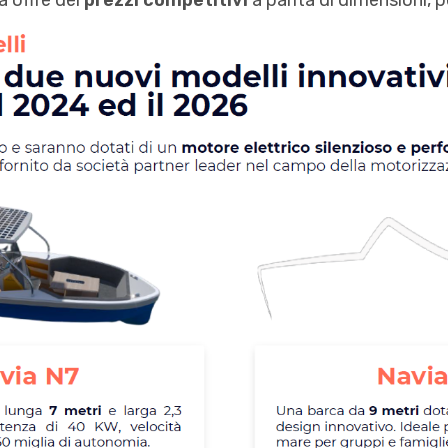
a offre dei
prezzi competitivi
a parità di dimensioni, 