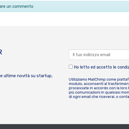
ciare un commento
R
Ho letto ed accetto le condiz
le ultime novità su startup,
Utilizziamo MailChimp come piatta
modulo, acconsenti al trasferiment
processate in accordo con la loro
più comunicazioni in qualsiasi mome
di ogni email che riceverai, o cont