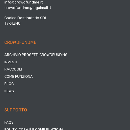
info@crowdfundme.it
crowdfundme@legalmail.it
Codice Destinatario SDI
T9K4ZHO
CROWDFUNDME
ARCHIVIO PROGETTI CROWDFUNDING
INVESTI
RACCOGLI
COME FUNZIONA
BLOG
NEWS
SUPPORTO
FAQS
EQUITY, COSA È E COME FUNZIONA