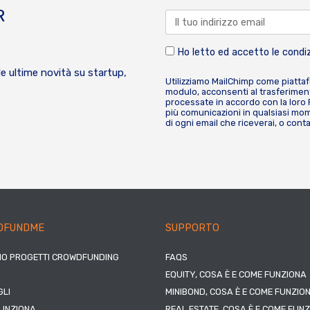
R
Ho letto ed accetto le condiz
le ultime novità su startup,
Utilizziamo MailChimp come piatta
modulo, acconsenti al trasferiment
processate in accordo con la loro
più comunicazioni in qualsiasi mome
di ogni email che riceverai, o cont
DFUNDME
SUPPORTO
IO PROGETTI CROWDFUNDING
FAQS
EQUITY, COSA È E COME FUNZIONA
LI
MINIBOND, COSA È E COME FUNZIO
UNZIONA
REAL ESTATE, COSA È E COME FUN