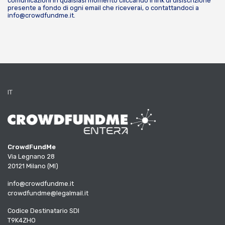
comunicazioni in qualsiasi momento cliccando il link di disiscrizione
presente a fondo di ogni email che riceverai, o contattandoci a
info@crowdfundme.it
.
IT
CrowdFundMe
Via Legnano 28
20121 Milano (MI)
info@crowdfundme.it
crowdfundme@legalmail.it
Codice Destinatario SDI
T9K4ZHO