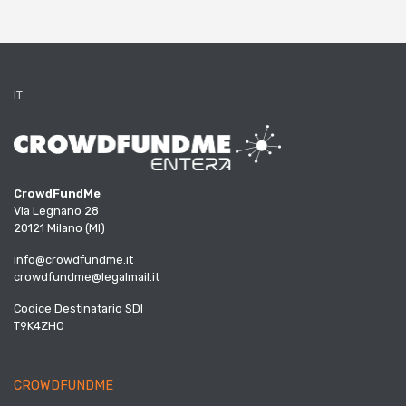
IT
CrowdFundMe
Via Legnano 28
20121 Milano (MI)
info@crowdfundme.it
crowdfundme@legalmail.it
Codice Destinatario SDI
T9K4ZHO
CROWDFUNDME