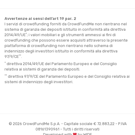
Avvertenze ai sensi dell’art 19 par. 2
I servizi di crowdfunding forniti da CrowdFundMe non rientrano nel
sistema di garanzia dei depositi istituito in conformità alla direttiva
*
2014/49/UE
; i valori mobiliari e gli strumenti ammessi ai fini di
crowdfunding che possono essere acquisiti attraverso la presente
piattaforma di crowdfunding non rientrano nello schema di
indennizzo degli investitori istituito in conformità alla direttiva
**
97/9/CE
.
*
direttiva 2014/49/UE del Parlamento Europeo e del Consiglio
relativa ai sistemi di garanzia dei depositi.
**
direttiva 97/9/CE del Parlamento Europeo e del Consiglio relativa ai
sistemi di indennizzo degli investitori.
© 2026 CrowdFundMe S.p.A. - Capitale sociale € 72.883,22 - P.IVA
08161390961 - Tutti i diritti riservati
Developed with
by WIDE