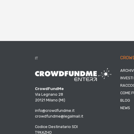
CROW
IT
ARCHIV
INVESTI
RACCOG
CrowdFundMe
COME F
Via Legnano 28
20121 Milano (MI)
BLOG
NEWS
info@crowdfundme.it
crowdfundme@legalmail.it
Codice Destinatario SDI
T9K4ZHO