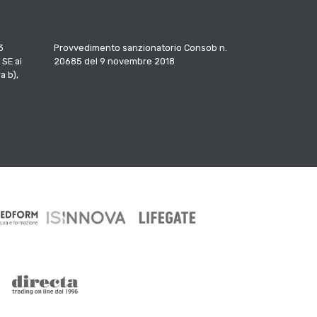
3
Provvedimento sanzionatorio Consob n.
 SE ai
20685 del 9 novembre 2018
a b),