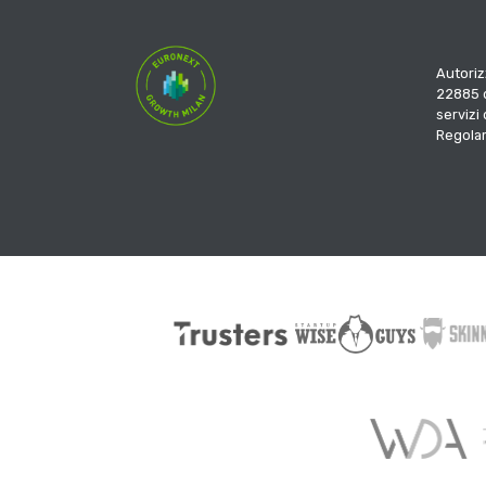
Autoriz
22885 d
servizi
Regola