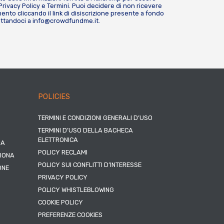
Privacy Policy
e
Termini
. Puoi decidere di non ricevere
nto cliccando il link di disiscrizione presente a fondo
attandoci a
info@crowdfundme.it
.
POLICIES
TERMINI E CONDIZIONI GENERALI D’USO
TERMINI D’USO DELLA BACHECA
ELETTRONICA
NA
POLICY RECLAMI
ZIONA
POLICY SUI CONFLITTI D’INTERESSE
ONE
PRIVACY POLICY
POLICY WHISTLEBLOWING
COOKIE POLICY
PREFERENZE COOKIES