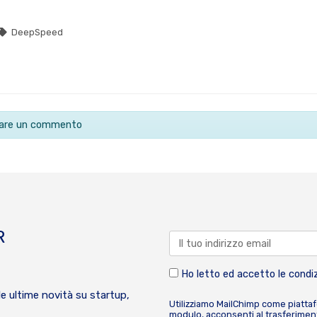
DeepSpeed
ciare un commento
R
Ho letto ed accetto le condiz
le ultime novità su startup,
Utilizziamo MailChimp come piatta
modulo, acconsenti al trasferiment