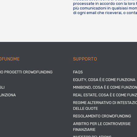
processate in accordo con la loro
più comunicazioni in qualsiasi mome
di ogni email che riceverai, o cont
DFUNDME
SUPPORTO
IO PROGETTI CROWDFUNDING
FAQS
EQUITY, COSA È E COME FUNZIONA
LI
MINIBOND, COSA È E COME FUNZIO
UNZIONA
REAL ESTATE, COSA È E COME FUN
REGIME ALTERNATIVO DI INTESTAZI
DELLE QUOTE
REGOLAMENTO CROWDFUNDING
ARBITRO PER LE CONTROVERSIE
FINANZIARIE